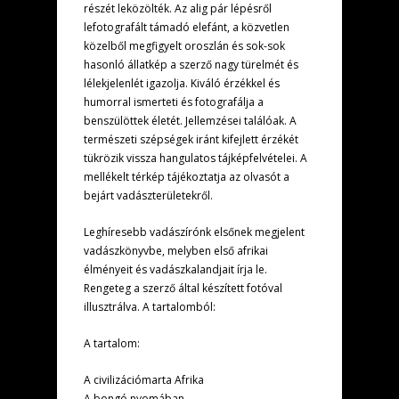
részét leközölték. Az alig pár lépésről
lefotografált támadó elefánt, a közvetlen
közelből megfigyelt oroszlán és sok-sok
hasonló állatkép a szerző nagy türelmét és
lélekjelenlét igazolja. Kiváló érzékkel és
humorral ismerteti és fotografálja a
benszülöttek életét. Jellemzései találóak. A
természeti szépségek iránt kifejlett érzékét
tükrözik vissza hangulatos tájképfelvételei. A
mellékelt térkép tájékoztatja az olvasót a
bejárt vadászterületekről.
Leghíresebb vadászírónk elsőnek megjelent
vadászkönyvbe, melyben első afrikai
élményeit és vadászkalandjait írja le.
Rengeteg a szerző által készített fotóval
illusztrálva. A tartalomból:
A tartalom:
A civilizációmarta Afrika
A bongó nyomában