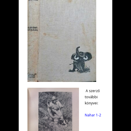
A szerző
további
könyvei:
Nahar 1-2