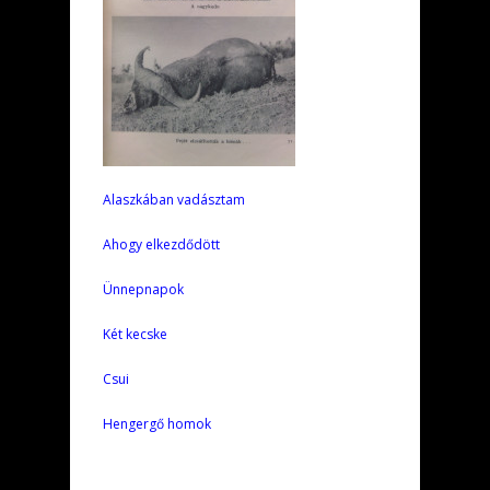
Alaszkában vadásztam
Ahogy elkezdődött
Ünnepnapok
Két kecske
Csui
Hengergő homok