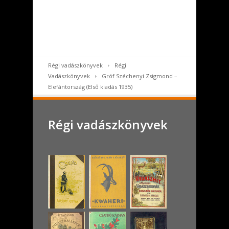
Régi vadászkönyvek
Régi
Vadászkönyvek
Gróf Széchenyi Zsigmond –
Elefántország (Első kiadás 1935)
Régi vadászkönyvek