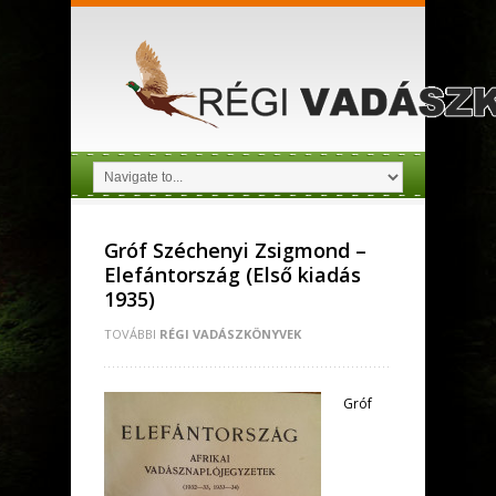
Gróf Széchenyi Zsigmond –
Elefántország (Első kiadás
1935)
TOVÁBBI
RÉGI VADÁSZKÖNYVEK
Gróf