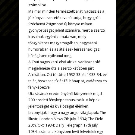
számol be.
Ma már minden természetbarát, vadász és a
jó könyvet szerető olvasó tudja, hogy gróf
Széchenyi Zsigmond új könyve milyen
gyönyörűséget jelent számára, mert a szerző
írásainak egyéni zamata van, mely
tősgyökeres magyarságában, nagyszerű
humorában és az átélések leírásának igaz
hűségében nyilvánul meg.
A Csui nagysikerű első afrikai vadásznapló
megjelenése óta a szerző kétízben járt
Afrikában. Ott töltötte 1932-33. és 1933-34. év
telét, összesen tíz és fél hónapot, vadászva és
fényképezve.
Utazásának eredményéről könyvének majd
200 eredeti fényképe tanúskodik. A képek
jelentőségét és kiválóságát élénken
bizonyítják, hogy a nagy angol világlapok: The
Illustr. London News 7th July. 1934; The Field
20th. Okt. 1934; Daily Telegraph 17th July.
1934. számai e könyvben levő felvételek egy