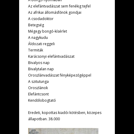
Az elefántvadászat sem fenékig tejfel
Az afrikai állomásfőnök gondjai
A csodadoktor
Betegség
Mégegy bongó-kísérlet
A nagykudu
Áldozati reggeli
Termiták
Karácsonyi elefántvadászat
Bivalyos nap
Bivalytalan nap
Oroszlánvadászat fényképezőgéppel
A szitutunga
Oroszlánok
Elefántcsont
Kendőlobogtató
Eredeti, kopottas kiadói kötésben, közepes
állapotban. 38.000