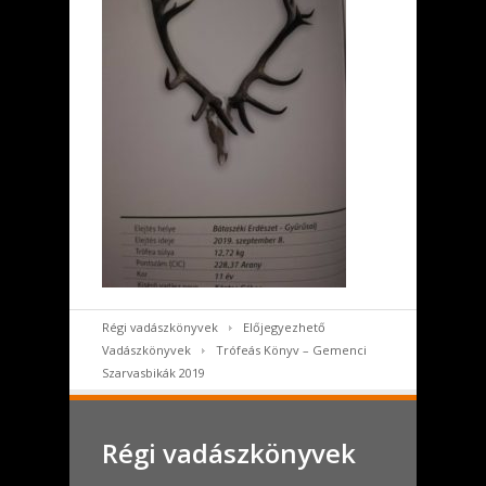
Régi vadászkönyvek
Előjegyezhető
Vadászkönyvek
Trófeás Könyv – Gemenci
Szarvasbikák 2019
Régi vadászkönyvek