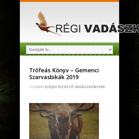
Trófeás Könyv – Gemenci
Szarvasbikák 2019
TOVÁBBI
ELŐJEGYEZHETŐ VADÁSZKÖNYVEK