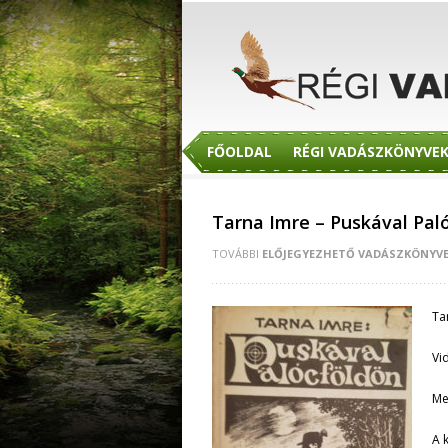
FŐOLDAL
RÉGI VADÁSZKÖNYVE
Tarna Imre – Puskával Pal
TOVÁBBI
ELŐJEGYEZHETŐ VADÁSZKÖNYV
Ta
Vi
Me
A 