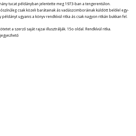
hány tucat példányban jelentette meg 1973-ban a tengerentúlon.
lószínűleg csak közeli barátainak ás vadászcimboráinak küldött belőlel egy-
y példányt ugyanis a könyv rendkívül ritka ás csak nagyon ritkán bukkan fel.
ötetet a szerző saját rajzai illusztrálják. 15o oldal. Rendkívül ritka.
őjegyezhető