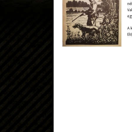
né
Va
eg
A k
El