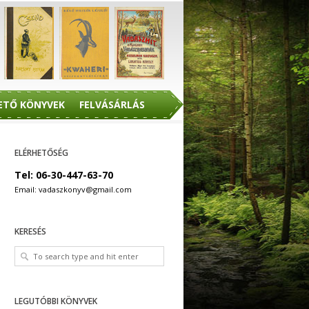
ETŐ KÖNYVEK
FELVÁSÁRLÁS
ELÉRHETŐSÉG
Tel: 06-30-447-63-70
Email: vadaszkonyv@gmail.com
KERESÉS
LEGUTÓBBI KÖNYVEK