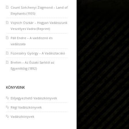
Count Széchenyi Zsigmond – Land of
Elephants (1935)
Vojnich Oszkár – Hogyan Vadásszunk
Veszélyes Vadra (Reprint)
Páll Endre – A vaddisznó és
vadászata
Füzesséry György – A Vadásztacskó
Brehm – Az Északi Sarktól az
Egyenlítőig (1892)
KÖNYVEINK
Előjegyezhető Vadászkönyvek
Régi Vadászkönyvek
Vadászkönyvek