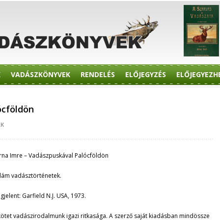
K
VADÁSZKÖNYVEK
RENDELÉS
ELŐJEGYZÉS
ELŐJEGYEZH
ócföldön
EK
rna Imre – Vadászpuskával Palócföldön
dám vadásztörténetek.
gjelent: Garfield N.J. USA, 1973.
kötet vadászirodalmunk igazi ritkasága. A szerző saját kiadásban mindössze