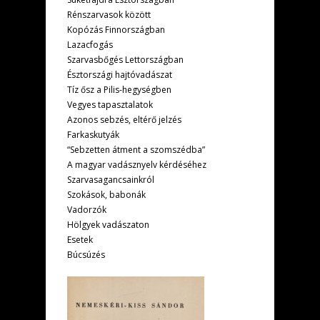
Rénszarvasok között
Kopózás Finnországban
Lazacfogás
Szarvasbőgés Lettországban
Észtországi hajtóvadászat
Tíz ősz a Pilis-hegységben
Vegyes tapasztalatok
Azonos sebzés, eltérő jelzés
Farkaskutyák
“Sebzetten átment a szomszédba”
A magyar vadásznyelv kérdéséhez
Szarvasagancsainkról
Szokások, babonák
Vadorzók
Hölgyek vadászaton
Esetek
Búcsúzés