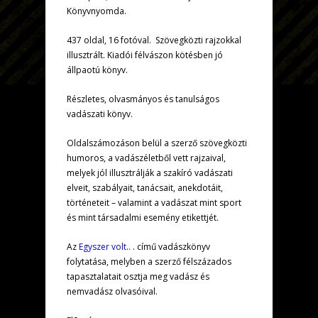
Könyvnyomda.
437 oldal, 16 fotóval. Szövegközti rajzokkal
illusztrált. Kiadói félvászon kötésben jó
állpaotú könyv.
Részletes, olvasmányos és tanulságos
vadászati könyv.
Oldalszámozáson belül a szerző szövegközti
humoros, a vadászéletből vett rajzaival,
melyek jól illusztrálják a szakíró vadászati
elveit, szabályait, tanácsait, anekdotáit,
történeteit – valamint a vadászat mint sport
és mint társadalmi esemény etikettjét.
Az
Egyszer volt..
. című vadászkönyv
folytatása, melyben a szerző félszázados
tapasztalatait osztja meg vadász és
nemvadász olvasóival.