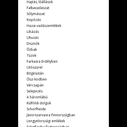
Hajtás, lőállások
Falkavadászat
Sólymászat
Kopózás
Hazai vadászemlékek
Libázás
Uhuzás
Disznók
Őzbak
Túzok
Farkasra Erdélyben
Utószüret
Bőgésután
Őszi ködben
Vércsapán
Selejtezés
A háromlábú
Külföldi dolgok
Schorfheide
Jávorszarvasra Finnországban
Lengyelországi emlékek
Süketfajdra Észtországban