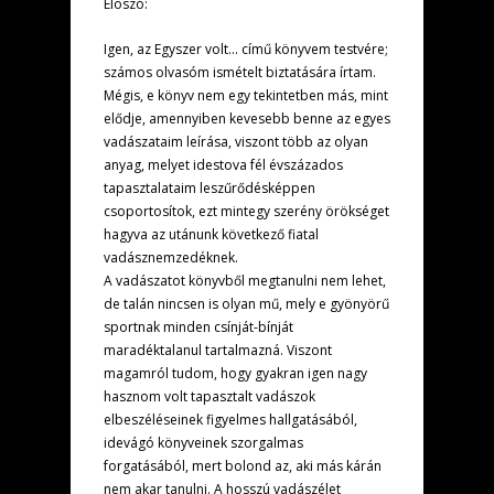
Elõszó:
Igen, az Egyszer volt… című könyvem testvére;
számos olvasóm ismételt biztatására írtam.
Mégis, e könyv nem egy tekintetben más, mint
elődje, amennyiben kevesebb benne az egyes
vadászataim leírása, viszont több az olyan
anyag, melyet idestova fél évszázados
tapasztalataim leszűrődésképpen
csoportosítok, ezt mintegy szerény örökséget
hagyva az utánunk következő fiatal
vadásznemzedéknek.
A vadászatot könyvből megtanulni nem lehet,
de talán nincsen is olyan mű, mely e gyönyörű
sportnak minden csínját-bínját
maradéktalanul tartalmazná. Viszont
magamról tudom, hogy gyakran igen nagy
hasznom volt tapasztalt vadászok
elbeszéléseinek figyelmes hallgatásából,
idevágó könyveinek szorgalmas
forgatásából, mert bolond az, aki más kárán
nem akar tanulni. A hosszú vadászélet