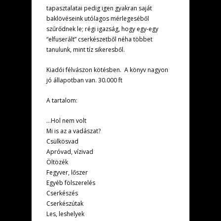
tapasztalatai pedig igen gyakran saját
baklövéseink utólagos mérlegeséből
szűrődnek le; régi igazság, hogy egy-egy
“elfuserált” cserkészetből néha többet
tanulunk, mint tíz sikeresből.
Kiadói félvászon kötésben. A könyv nagyon
jó állapotban van. 30.000 ft
A tartalom:
…Hol nem volt
Mi is az a vadászat?
Csülkösvad
Apróvad, vízivad
Öltözék
Fegyver, lőszer
Egyéb fölszerelés
Cserkészés
Cserkészútak
Les, leshelyek