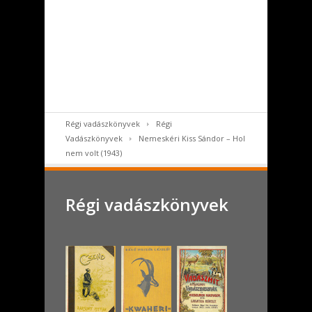
Régi vadászkönyvek
Régi
Vadászkönyvek
Nemeskéri Kiss Sándor – Hol
nem volt (1943)
Régi vadászkönyvek