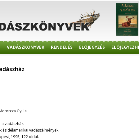
K
VADÁSZKÖNYVEK
RENDELÉS
ELŐJEGYZÉS
ELŐJEGYEZH
vadászház
Motorcza Gyula
l a vadászház.
k és délamerikai vadászélmények.
pest, 1995, 122 oldal.