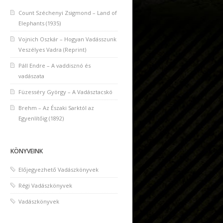
Count Széchenyi Zsigmond – Land of
Elephants (1935)
Vojnich Oszkár – Hogyan Vadásszunk
Veszélyes Vadra (Reprint)
Páll Endre – A vaddisznó és
vadászata
Füzesséry György – A Vadásztacskó
Brehm – Az Északi Sarktól az
Egyenlítőig (1892)
KÖNYVEINK
Előjegyezhető Vadászkönyvek
Régi Vadászkönyvek
Vadászkönyvek