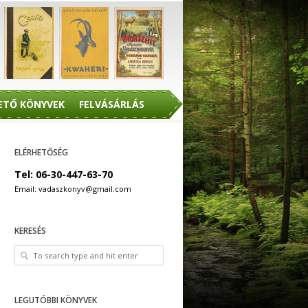
ETŐ KÖNYVEK
FELVÁSÁRLÁS
ELÉRHETŐSÉG
Tel: 06-30-447-63-70
Email: vadaszkonyv@gmail.com
KERESÉS
LEGUTÓBBI KÖNYVEK