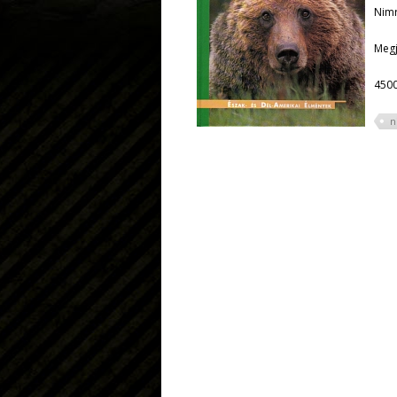
Nimr
Megj
4500
n