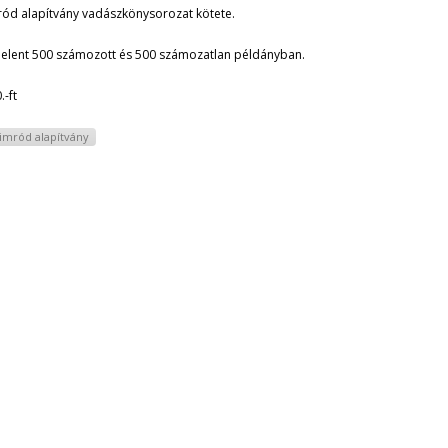
ód alapítvány vadászkönysorozat kötete.
elent 500 számozott és 500 számozatlan példányban.
.-ft
imród alapítvány