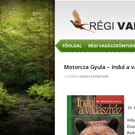
FŐOLDAL
RÉGI VADÁSZKÖNYVE
Motorcza Gyula – Indul a 
TOVÁBBI
VADÁSZKÖNYVEK
Dr. 
Indu
Észa
Buda