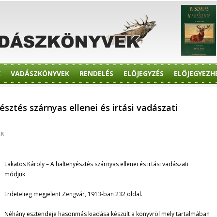
K
VADÁSZKÖNYVEK
RENDELÉS
ELŐJEGYZÉS
ELŐJEGYEZH
sztés szárnyas ellenei és irtási vadászati
EK
Lakatos Károly – A haltenyésztés szárnyas ellenei és irtási vadászati
módjuk
Erdetelieg megjelent Zengvár, 1913-ban 232 oldal.
Néhány esztendeje hasonmás kiadása készült a könyvrõl mely tartalmában