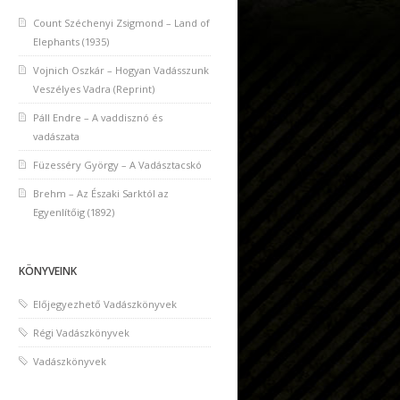
Count Széchenyi Zsigmond – Land of
Elephants (1935)
Vojnich Oszkár – Hogyan Vadásszunk
Veszélyes Vadra (Reprint)
Páll Endre – A vaddisznó és
vadászata
Füzesséry György – A Vadásztacskó
Brehm – Az Északi Sarktól az
Egyenlítőig (1892)
KÖNYVEINK
Előjegyezhető Vadászkönyvek
Régi Vadászkönyvek
Vadászkönyvek