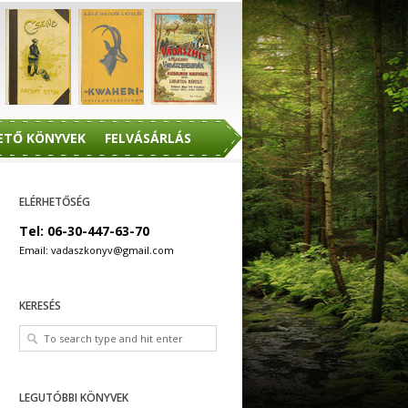
ETŐ KÖNYVEK
FELVÁSÁRLÁS
ELÉRHETŐSÉG
Tel: 06-30-447-63-70
Email: vadaszkonyv@gmail.com
KERESÉS
LEGUTÓBBI KÖNYVEK