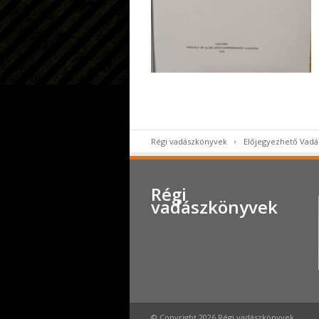
Régi vadászkönyvek
Előjegyezhető Vad
Régi
vadászkönyvek
© Copyright 2026 Régi vadászkönyvek