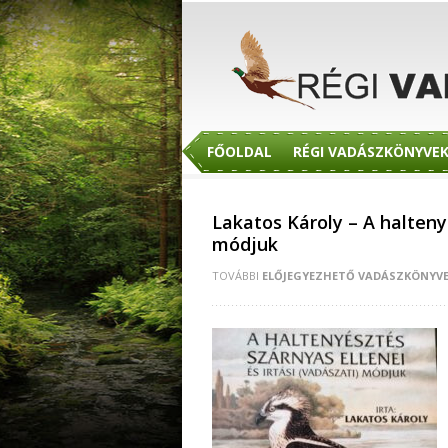
FŐOLDAL
RÉGI VADÁSZKÖNYVE
Lakatos Károly – A haltenyé
módjuk
TOVÁBBI
ELŐJEGYEZHETŐ VADÁSZKÖNYV