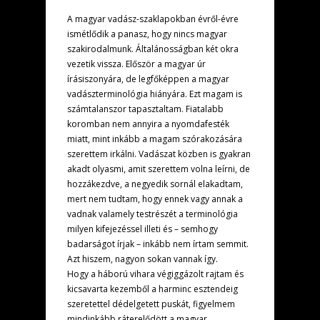
A magyar vadász-szaklapokban évről-évre
ismétlődik a panasz, hogy nincs magyar
szakirodalmunk. Általánosságban két okra
vezetik vissza. Először a magyar úr
írásiszonyára, de legfőképpen a magyar
vadászterminológia hiányára. Ezt magam is
számtalanszor tapasztaltam. Fiatalabb
koromban nem annyira a nyomdafesték
miatt, mint inkább a magam szórakozására
szerettem irkálni. Vadászat közben is gyakran
akadt olyasmi, amit szerettem volna leírni, de
hozzákezdve, a negyedik sornál elakadtam,
mert nem tudtam, hogy ennek vagy annak a
vadnak valamely testrészét a terminológia
milyen kifejezéssel illeti és – semhogy
badarságot írjak – inkább nem írtam semmit.
Azt hiszem, nagyon sokan vannak így.
Hogy a háború vihara végiggázolt rajtam és
kicsavarta kezemből a harminc esztendeig
szeretettel dédelgetett puskát, figyelmem
mindinkább ráterelődött a magyar