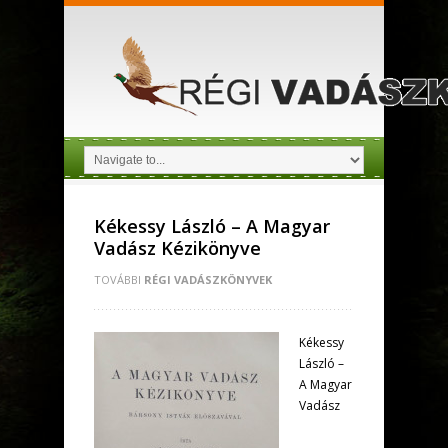
Kékessy László – A Magyar
Vadász Kézikönyve
TOVÁBBI
RÉGI VADÁSZKÖNYVEK
Kékessy
László –
A Magyar
Vadász