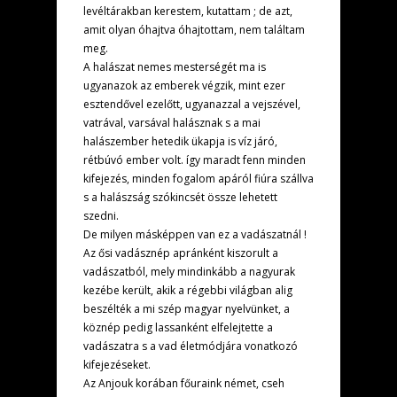
levéltárakban kerestem, kutattam ; de azt,
amit olyan óhajtva óhajtottam, nem találtam
meg.
A halászat nemes mesterségét ma is
ugyanazok az emberek végzik, mint ezer
esztendővel ezelőtt, ugyanazzal a vejszével,
vatrával, varsával halásznak s a mai
halászember hetedik ükapja is víz járó,
rétbúvó ember volt. így maradt fenn minden
kifejezés, minden fogalom apáról fiúra szállva
s a halászság szókincsét össze lehetett
szedni.
De milyen másképpen van ez a vadászatnál !
Az ősi vadásznép apránként kiszorult a
vadászatból, mely mindinkább a nagyurak
kezébe került, akik a régebbi világban alig
beszélték a mi szép magyar nyelvünket, a
köznép pedig lassanként elfelejtette a
vadászatra s a vad életmódjára vonatkozó
kifejezéseket.
Az Anjouk korában főuraink német, cseh