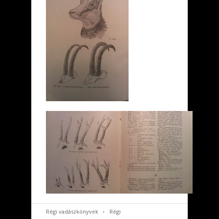
Régi vadászkönyvek
Régi