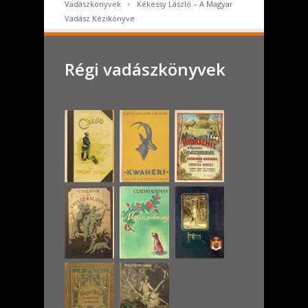
Vadászkönyvek
Kékessy László – A Magyar
Vadász Kézikönyve
Régi vadászkönyvek