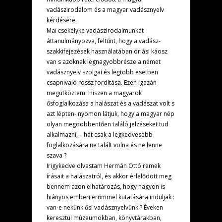
vadászirodalom és a magyar vadásznyelv
kérdésére.
Mai csekélyke vadászirodalmunkat
áttanulmányozva, feltűnt, hogy a vadász-
szakkifejezések használatában óriási káosz
van s azoknak legnagyobbrésze a német
vadásznyelv szolgai és legtöbb esetben
csapnivaló rossz fordítása. Ezen igazán
megütköztem. Hiszen a magyarok
ősfoglalkozása a halászat és a vadászat volt s
azt lépten- nyomon látjuk, hogy a magyar nép
olyan megdöbbentően találó jelzéseket tud
alkalmazni, – hát csak a legkedvesebb
foglalkozására ne talált volna és ne lenne
szava ?
Irigykedve olvastam Hermán Ottó remek
írásait a halászatról, és akkor érlelődött meg
bennem azon elhatározás, hogy nagyon is
hiányos emberi erőmmel kutatására induljak :
van-e nekünk ősi vadásznyelvünk ? Éveken
keresztül múzeumokban, könyvtárakban,