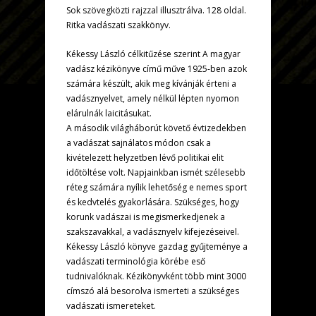
Sok szövegközti rajzzal illusztrálva. 128 oldal.
Ritka vadászati szakkönyv.
Kékessy László célkitűzése szerint A magyar
vadász kézikönyve című műve 1925-ben azok
számára készült, akik meg kívánják érteni a
vadásznyelvet, amely nélkül lépten nyomon
elárulnák laicitásukat.
A második világháborút követő évtizedekben
a vadászat sajnálatos módon csak a
kivételezett helyzetben lévő politikai elit
időtöltése volt. Napjainkban ismét szélesebb
réteg számára nyílik lehetőség e nemes sport
és kedvtelés gyakorlására. Szükséges, hogy
korunk vadászai is megismerkedjenek a
szakszavakkal, a vadásznyelv kifejezéseivel.
Kékessy László könyve gazdag gyűjteménye a
vadászati terminológia körébe eső
tudnivalóknak. Kézikönyvként több mint 3000
címszó alá besorolva ismerteti a szükséges
vadászati ismereteket.