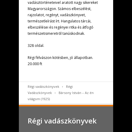
vadásztörténeteivel aratott nagy sikereket
Magyarországon. Számos elbeszélést,
rajzolatot, regényt, vadászkönyvet,
természetleírást írt. Hangulatos tárcái,
elbeszélései és regényei ritka és átfogó
természetismeretről tanúskodnak.
328 oldal.
Régi félvászon kötésben, jó állapotban.
20.000 ft
Régi vadászkönyvek
Régi
Vadászkönyvek
Bársony István – Az én
világom (1925)
Régi vadászkönyvek