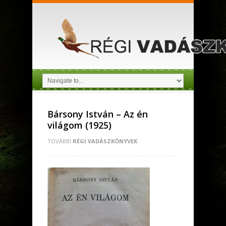
Bársony István – Az én
világom (1925)
TOVÁBBI
RÉGI VADÁSZKÖNYVEK