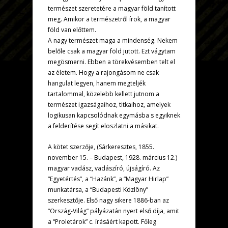
természet szeretetére a magyar föld tanított
meg. Amikor a természetről írok, a magyar
föld van előttem.
A nagy természet maga a mindenség. Nekem
belőle csak a magyar föld jutott. Ezt vágytam
megösmerni. Ebben a törekvésemben telt el
az életem. Hogy a rajongásom ne csak
hangulat legyen, hanem megteljék
tartalommal, közelebb kellett jutnom a
természet igazságaihoz, titkaihoz, amelyek
logikusan kapcsolódnak egymásba s egyiknek
a felderítése segít eloszlatni a másikat.
A kötet szerzője, (Sárkeresztes, 1855.
november 15. – Budapest, 1928. március 12.)
magyar vadász, vadászíró, újságíró. Az
“Egyetértés”, a “Hazánk”, a “Magyar Hirlap”
munkatársa, a “Budapesti Közlöny”
szerkesztője. Első nagy sikere 1886-ban az
“Ország-Világ” pályázatán nyert első díja, amit
a “Proletárok” c. írásáért kapott. Főleg