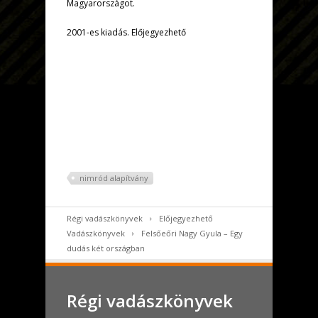
Magyarországot.
2001-es kiadás. Előjegyezhető
nimród alapítvány
Régi vadászkönyvek
Előjegyezhető
Vadászkönyvek
Felsőeőri Nagy Gyula – Egy
dudás két országban
Régi vadászkönyvek