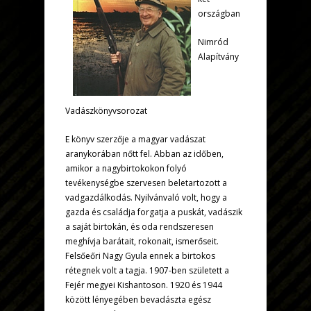
országban
Nimród
Alapítvány
Vadászkönyvsorozat
E könyv szerzője a magyar vadászat
aranykorában nőtt fel. Abban az időben,
amikor a nagybirtokokon folyó
tevékenységbe szervesen beletartozott a
vadgazdálkodás. Nyilvánvaló volt, hogy a
gazda és családja forgatja a puskát, vadászik
a saját birtokán, és oda rendszeresen
meghívja barátait, rokonait, ismerőseit.
Felsőeőri Nagy Gyula ennek a birtokos
rétegnek volt a tagja. 1907-ben született a
Fejér megyei Kishantoson. 1920 és 1944
között lényegében bevadászta egész