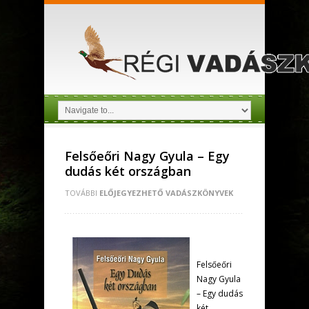
Felsőeőri Nagy Gyula – Egy
dudás két országban
TOVÁBBI
ELŐJEGYEZHETŐ VADÁSZKÖNYVEK
Felsőeőri
Nagy Gyula
– Egy dudás
két