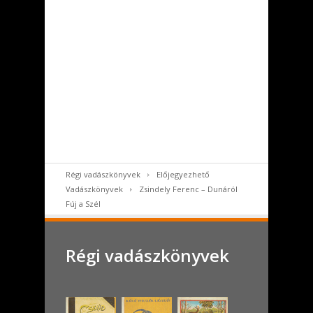
Régi vadászkönyvek
Előjegyezhető
Vadászkönyvek
Zsindely Ferenc – Dunáról
Fúj a Szél
Régi vadászkönyvek