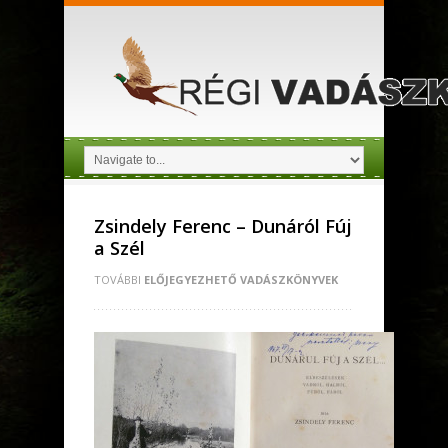
Zsindely Ferenc – Dunáról Fúj
a Szél
TOVÁBBI
ELŐJEGYEZHETŐ VADÁSZKÖNYVEK