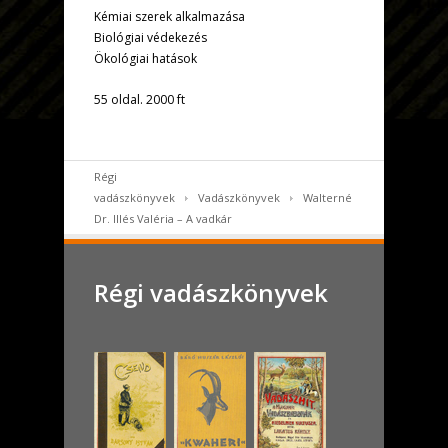
Kémiai szerek alkalmazása
Biológiai védekezés
Ökológiai hatások
55 oldal. 2000 ft
Régi
vadászkönyvek
Vadászkönyvek
Walterné
Dr. Illés Valéria – A vadkár
Régi vadászkönyvek