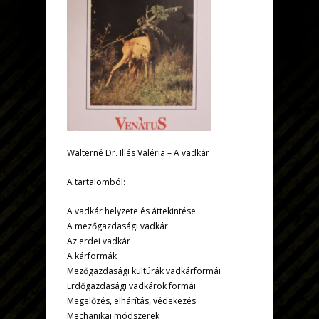
Walterné Dr. Illés Valéria – A vadkár
A tartalomból:
A vadkár helyzete és áttekintése
A mezőgazdasági vadkár
Az erdei vadkár
A kárformák
Mezőgazdasági kultúrák vadkárformái
Erdőgazdasági vadkárok formái
Megelőzés, elhárítás, védekezés
Mechanikai módszerek