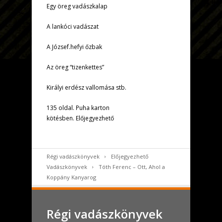
Egy öreg vadászkalap
A lankóci vadászat
A József.hefyi őzbak
Az öreg “tizenkettes”
Királyi erdész vallomása stb.
135 oldal. Puha karton
kötésben. Előjegyezhető
Régi vadászkönyvek
Előjegyezhető
Vadászkönyvek
Tóth Ferenc – Ott, Ahol a
Koppány Kanyarog
Régi vadászkönyvek