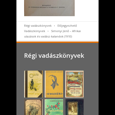
Régi vadászkönyvek
Előjegyezhető
Vadászkönyvek
Simonyi Jenő – Afrikai
utazások és vadász-kalandok (1910)
Régi vadászkönyvek