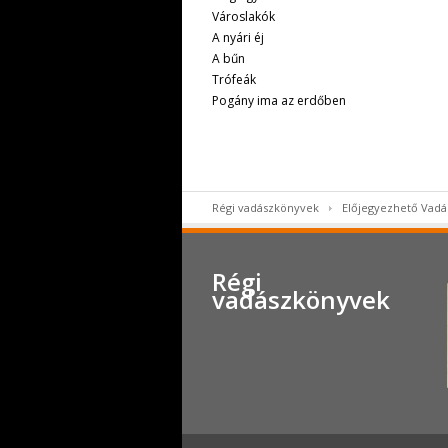
Városlakók
A nyári éj
A bűn
Trófeák
Pogány ima az erdőben
Régi vadászkönyvek
Előjegyezhető Vad
Régi
vadászkönyvek