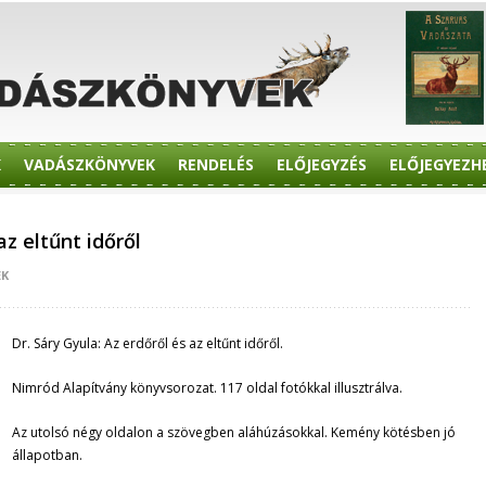
K
VADÁSZKÖNYVEK
RENDELÉS
ELŐJEGYZÉS
ELŐJEGYEZH
az eltűnt időről
EK
Dr. Sáry Gyula: Az erdőről és az eltűnt időről.
Nimród Alapítvány könyvsorozat. 117 oldal fotókkal illusztrálva.
Az utolsó négy oldalon a szövegben aláhúzásokkal. Kemény kötésben jó
állapotban.