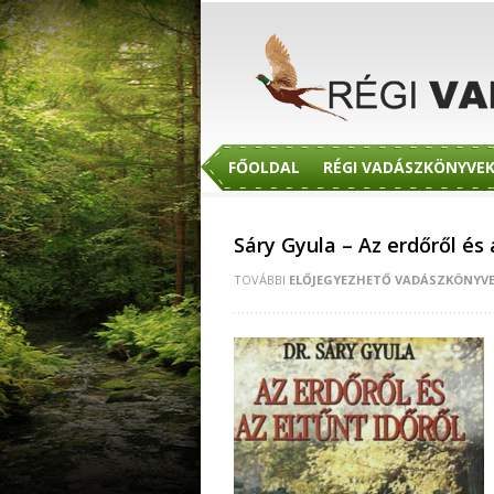
FŐOLDAL
RÉGI VADÁSZKÖNYVE
Sáry Gyula – Az erdőről és 
TOVÁBBI
ELŐJEGYEZHETŐ VADÁSZKÖNYV