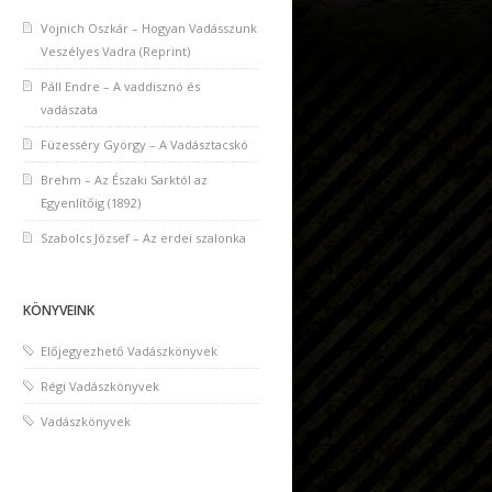
Vojnich Oszkár – Hogyan Vadásszunk
Veszélyes Vadra (Reprint)
Páll Endre – A vaddisznó és
vadászata
Füzesséry György – A Vadásztacskó
Brehm – Az Északi Sarktól az
Egyenlítőig (1892)
Szabolcs József – Az erdei szalonka
KÖNYVEINK
Előjegyezhető Vadászkönyvek
Régi Vadászkönyvek
Vadászkönyvek