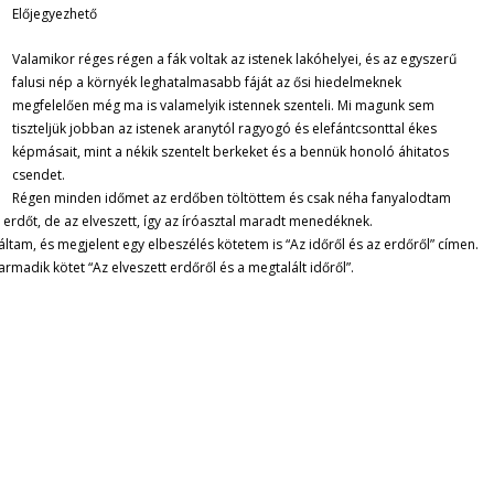
Előjegyezhető
Valamikor réges régen a fák voltak az istenek lakóhelyei, és az egyszerű
falusi nép a környék leghatalmasabb fáját az ősi hiedelmeknek
megfelelően még ma is valamelyik istennek szenteli. Mi magunk sem
tiszteljük jobban az istenek aranytól ragyogó és elefántcsonttal ékes
képmásait, mint a nékik szentelt berkeket és a bennük honoló áhitatos
csendet.
Régen minden időmet az erdőben töltöttem és csak néha fanyalodtam
rdőt, de az elveszett, így az íróasztal maradt menedéknek.
ltam, és megjelent egy elbeszélés kötetem is “Az időről és az erdőről” címen.
harmadik kötet “Az elveszett erdőről és a megtalált időről”.