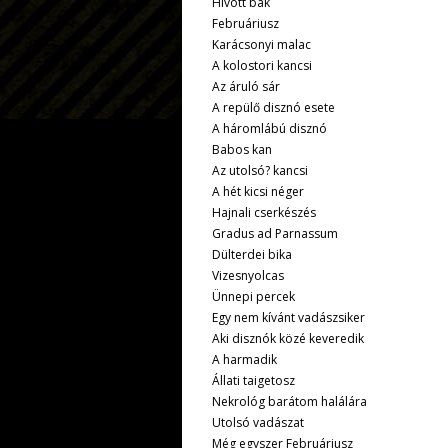
Hívott bak
Februáriusz
Karácsonyi malac
A kolostori kancsi
Az áruló sár
A repülő disznó esete
A háromlábú disznó
Babos kan
Az utolsó? kancsi
A hét kicsi néger
Hajnali cserkészés
Gradus ad Parnassum
Dülterdei bika
Vizesnyolcas
Ünnepi percek
Egy nem kívánt vadászsiker
Aki disznók közé keveredik
A harmadik
Állati taigetosz
Nekrológ barátom halálára
Utolsó vadászat
Még egyszer Februáriusz