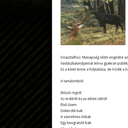
íróasztalhoz. Manapság időm engedné az e
Vadászkalandjaimat leírva gyakran publiká
Ez a kötet lenne a folytatása, de íródik a 
A tartalomból:
Előszó régről
Az erdőről és az eltűnt időről
Első őzem
Dülterdői bak
A szerelmes őzbak
Egy beugratott bak