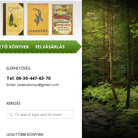
ETŐ KÖNYVEK
FELVÁSÁRLÁS
ELÉRHETŐSÉG
Tel: 06-30-447-63-70
Email: vadaszkonyv@gmail.com
KERESÉS
LEGUTÓBBI KÖNYVEK