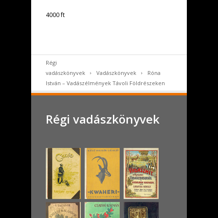
4000 ft
Régi
vadászkönyvek
Vadászkönyvek
Róna
István – Vadászélmények Távoli Földrészeken
Régi vadászkönyvek