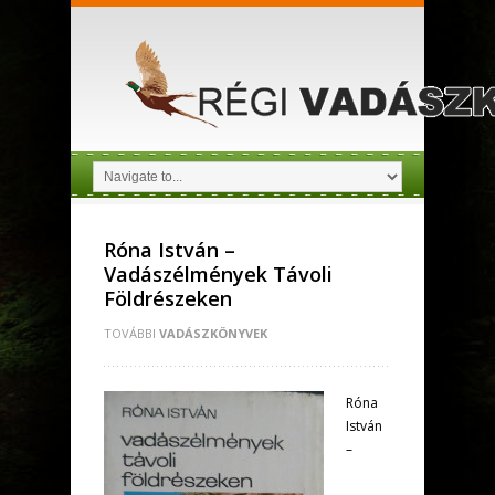
Róna István –
Vadászélmények Távoli
Földrészeken
TOVÁBBI
VADÁSZKÖNYVEK
Róna
István
–