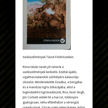
Vadászélmények Távoli Földrészeken
Róna István nevét jól ismerik a
vadászélmények kedvelői. Ezúttal újabb,
izgalmas kalandok színhelyére kalauzolja
olvasóit. Mindenekelőtt Ázsiába, a bengáliai
és a mandzsu tigris őshazájába, ahol a
legendáshírű tigrisvadászok, Rice, Kesri Singh,
Jim Corbett vették fel a harcot, többnyire
gyalogosan, néha elfántháton a vérengző
ragadozóval. S hogy a kép teljes legyen, külön