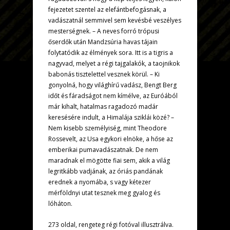
fejezetet szentel az elefántbefogásnak, a
vadászatnál semmivel sem kevésbé veszélyes
mesterségnek. – A neves forró trópusi
őserdők után Mandzsúria havas tájain
folytatódik az élmények sora. Itt is a tigris a
nagyvad, melyet a régi tajgalakók, a taojnikok
babonás tisztelettel vesznek körül. – Ki
gonyolná, hogy világhírű vadász, Bengt Berg
időt és fáradságot nem kímélve, az Euróából
már kihalt, hatalmas ragadozó madár
keresésére indult, a Himalája sziklái közé? –
Nem kisebb személyiség, mint Theodore
Rossevelt, az Usa egykori elnöke, a hőse az
emberikai pumavadászatnak. De nem
maradnak el mögötte fiai sem, akik a világ
legritkább vadjának, az óriás pandának
erednek a nyomába, s vagy kétezer
mérföldnyi utat tesznek meg gyalog és
lóháton.
273 oldal, rengeteg régi fotóval illusztrálva.