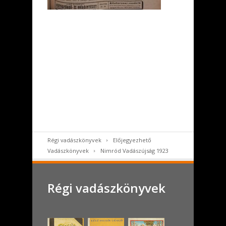
Régi vadászkönyvek
Előjegyezhető
Vadászkönyvek
Nimród Vadászújság 1923
Régi vadászkönyvek