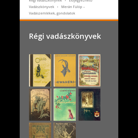
Régi vadászkönyvek
Előjegyezhető
Vadászkönyvek
Merán Fülöp –
Vadászemlékek, gondolatok
Régi vadászkönyvek