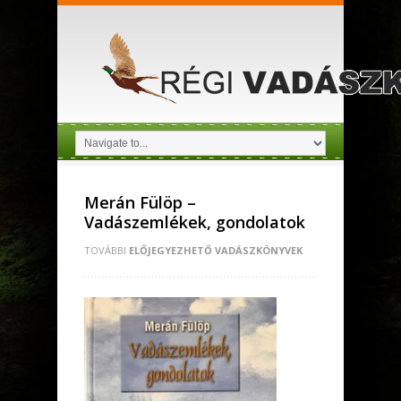
Merán Fülöp –
Vadászemlékek, gondolatok
TOVÁBBI
ELŐJEGYEZHETŐ VADÁSZKÖNYVEK