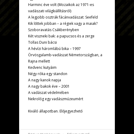
Harminc éve volt (Mozaikok az 1971-es
vadászati világkiállításról)
A legjobb osztrák fácánvadászat: Seefeld
Kik lőttek jobban – a régiek vagy a maiak?
Szoboravatás Csákberényben
Két viszneki bak: a papucsos és a zerge
Tollas Duni bácsi
A hévízi háromlábú bika – 1997
Örvösgalamb-vadászat Németországban, a
Rajna mellett
Kedvenc kutyáim
Négy róka egy standon
A nagy kanok napja
A nagy bakok éve – 2001
A vadászat védelmében
Nekrológ egy vadászmúzeumért
Kiváló állapotban. Előjegyezhető