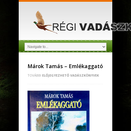
Márok Tamás – Emlékaggató
TOVÁBBI
ELŐJEGYEZHETŐ VADÁSZKÖNYVEK