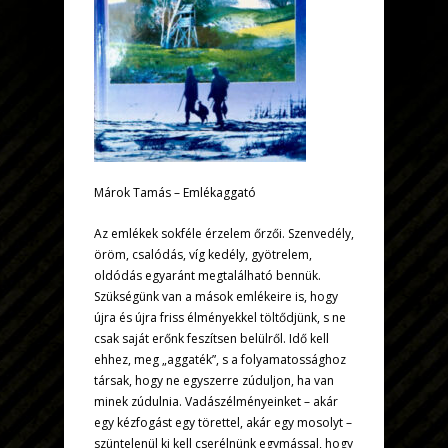
Márok Tamás – Emlékaggató
Az emlékek sokféle érzelem őrzői. Szenvedély,
öröm, csalódás, víg kedély, gyötrelem,
oldódás egyaránt megtalálható bennük.
Szükségünk van a mások emlékeire is, hogy
újra és újra friss élményekkel töltődjünk, s ne
csak saját erőnk feszítsen belülről. Idő kell
ehhez, meg „aggaték”, s a folyamatossághoz
társak, hogy ne egyszerre zúduljon, ha van
minek zúdulnia. Vadászélményeinket – akár
egy kézfogást egy törettel, akár egy mosolyt –
szüntelenül ki kell cserélnünk egymással, hogy