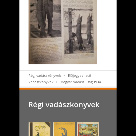
Régi vadászkönyvek
Előjegyezhető
Vadászkönyvek
Magyar Vadászujság 1934
Régi vadászkönyvek