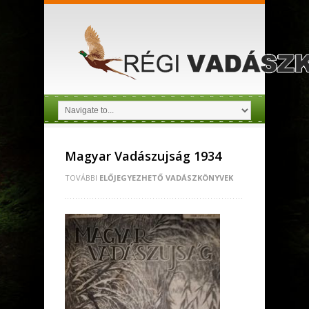
Magyar Vadászujság 1934
TOVÁBBI
ELŐJEGYEZHETŐ VADÁSZKÖNYVEK