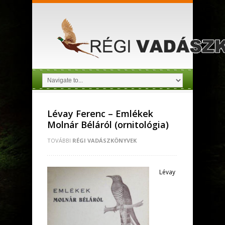
Lévay Ferenc – Emlékek
Molnár Béláról (ornitológia)
TOVÁBBI
RÉGI VADÁSZKÖNYVEK
Lévay