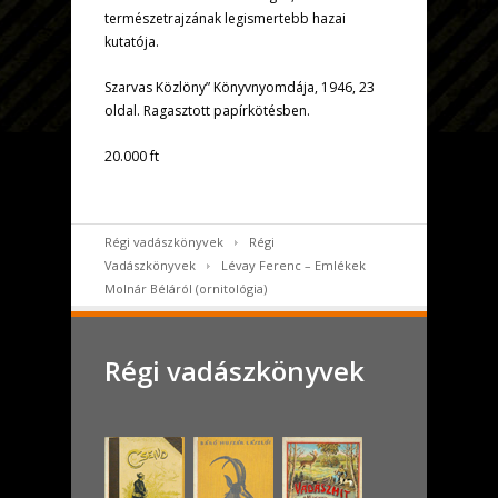
természetrajzának legismertebb hazai
kutatója.
Szarvas Közlöny” Könyvnyomdája, 1946, 23
oldal. Ragasztott papírkötésben.
20.000 ft
Régi vadászkönyvek
Régi
Vadászkönyvek
Lévay Ferenc – Emlékek
Molnár Béláról (ornitológia)
Régi vadászkönyvek