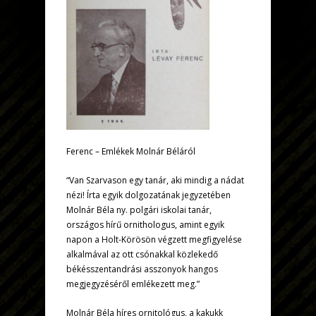
Ferenc – Emlékek Molnár Béláról
“Van Szarvason egy tanár, aki mindig a nádat
nézi! Írta egyik dolgozatának jegyzetében
Molnár Béla ny. polgári iskolai tanár,
országos hírű ornithologus, amint egyik
napon a Holt-Körösön végzett megfigyelése
alkalmával az ott csónakkal közlekedő
békésszentandrási asszonyok hangos
megjegyzéséről emlékezett meg.”
Molnár Béla híres ornitológus, a kakukk