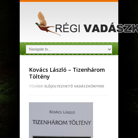
Kovács László – Tizenhárom
Töltény
TOVÁBBI
ELŐJEGYEZHETŐ VADÁSZKÖNYVEK