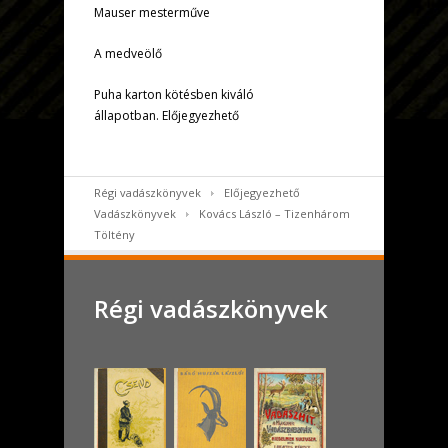
Mauser mesterműve
A medveölő
Puha karton kötésben kiváló
állapotban. Előjegyezhető
Régi vadászkönyvek
Előjegyezhető
Vadászkönyvek
Kovács László – Tizenhárom
Töltény
Régi vadászkönyvek