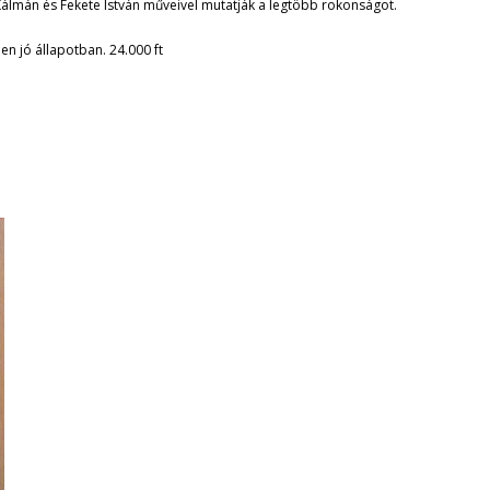
Kálmán és Fekete István műveivel mutatják a legtöbb rokonságot.
en jó állapotban. 24.000 ft