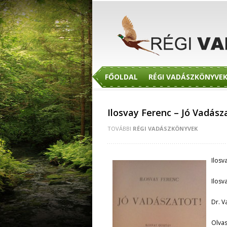
FŐOLDAL
RÉGI VADÁSZKÖNYVE
Ilosvay Ferenc – Jó Vadásza
TOVÁBBI
RÉGI VADÁSZKÖNYVEK
Ilosv
Ilosv
Dr. V
Olvas