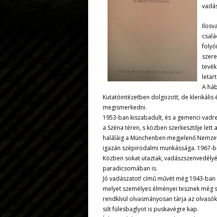
vadás
Ilosv
csalá
folyó
szere
tevék
letar
A háb
Kutatóintézetben dolgozott, de klerikális
megismerkedni.
1953-ban kiszabadult, és a gemenci vadre
a Széna téren, s közben szerkesztője lett 
haláláig a Münchenben megjelenő Nemzető
igazán szépirodalmi munkássága. 1967-ben
Közben sokat utaztak, vadászszenvedélyé
paradicsomában is.
Jó vadászatot! című művét még 1943-ban 
melyet személyes élményei tesznek még 
rendkívül olvasmányosan tárja az olvasók e
sőt fülesbaglyot is puskavégre kap.