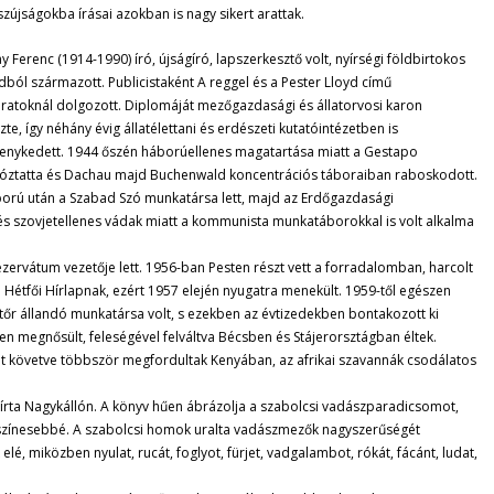
zújságokba írásai azokban is nagy sikert arattak.
ay Ferenc (1914-1990) író, újságíró, lapszerkesztő volt, nyírségi földbirtokos
dból származott. Publicistaként A reggel és a Pester Lloyd című
iratoknál dolgozott. Diplomáját mezőgazdasági és állatorvosi karon
zte, így néhány évig állatélettani és erdészeti kutatóintézetben is
enykedett. 1944 őszén háborúellenes magatartása miatt a Gestapo
tóztatta és Dachau majd Buchenwald koncentrációs táboraiban raboskodott.
orú után a Szabad Szó munkatársa lett, majd az Erdőgazdasági
 és szovjetellenes vádak miatt a kommunista munkatáborokkal is volt alkalma
zervátum vezetője lett. 1956-ban Pesten részt vett a forradalomban, harcolt
a Hétfői Hírlapnak, ezért 1957 elején nyugatra menekült. 1959-től egészen
r állandó munkatársa volt, s ezekben az évtizedekben bontakozott ki
 megnősült, feleségével felváltva Bécsben és Stájerorsztágban éltek.
t követve többször megfordultak Kenyában, az afrikai szavannák csodálatos
írta Nagykállón. A könyv hűen ábrázolja a szabolcsi vadászparadicsomot,
színesebbé. A szabolcsi homok uralta vadászmezők nagyszerűségét
lé, miközben nyulat, rucát, foglyot, fürjet, vadgalambot, rókát, fácánt, ludat,