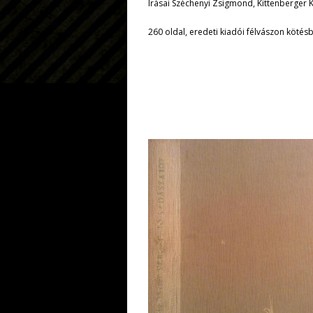
Írásai Széchenyi Zsigmond, Kittenberger 
260 oldal, eredeti kiadói félvászon kötésb