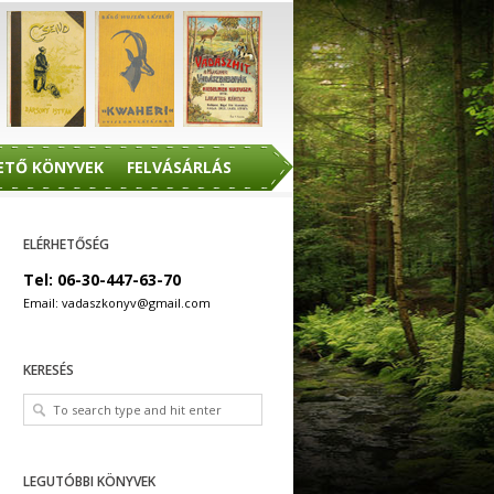
ETŐ KÖNYVEK
FELVÁSÁRLÁS
ELÉRHETŐSÉG
Tel: 06-30-447-63-70
Email: vadaszkonyv@gmail.com
KERESÉS
LEGUTÓBBI KÖNYVEK