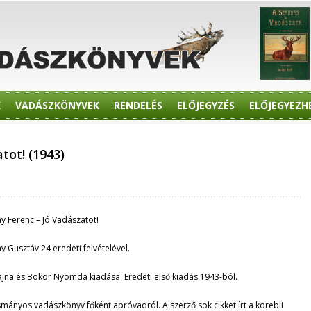
K
VADÁSZKÖNYVEK
RENDELÉS
ELŐJEGYZÉS
ELŐJEGYEZH
tot! (1943)
ay Ferenc – Jó Vadászatot!
ay Gusztáv 24 eredeti felvételével.
ajna és Bokor Nyomda kiadása. Eredeti első kiadás 1943-ból.
mányos vadászkönyv főként apróvadról. A szerző sok cikket írt a korebli