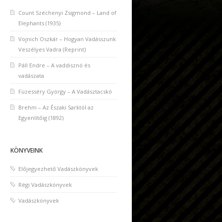
Count Széchenyi Zsigmond – Land of
Elephants (1935)
Vojnich Oszkár – Hogyan Vadásszunk
Veszélyes Vadra (Reprint)
Páll Endre – A vaddisznó és
vadászata
Füzesséry György – A Vadásztacskó
Brehm – Az Északi Sarktól az
Egyenlítőig (1892)
KÖNYVEINK
Előjegyezhető Vadászkönyvek
Régi Vadászkönyvek
Vadászkönyvek