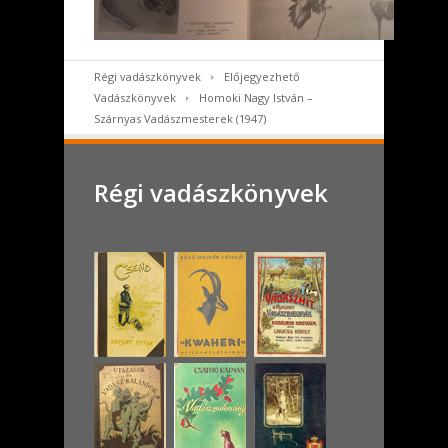
Régi vadászkönyvek
Előjegyezhető
Vadászkönyvek
Homoki Nagy István –
Szárnyas Vadászmesterek (1947)
Régi vadászkönyvek