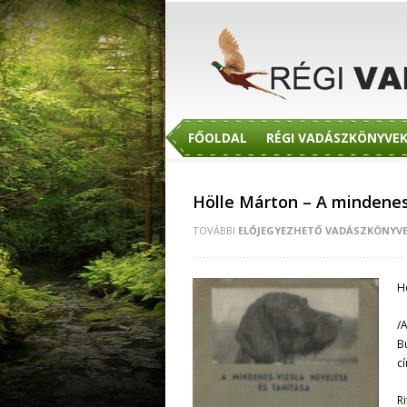
FŐOLDAL
RÉGI VADÁSZKÖNYVE
Hölle Márton – A mindenes-
TOVÁBBI
ELŐJEGYEZHETŐ VADÁSZKÖNYV
H
/
B
c
R