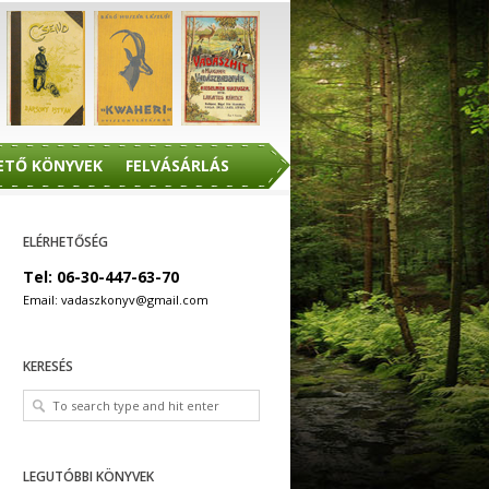
ETŐ KÖNYVEK
FELVÁSÁRLÁS
ELÉRHETŐSÉG
Tel: 06-30-447-63-70
Email: vadaszkonyv@gmail.com
KERESÉS
LEGUTÓBBI KÖNYVEK