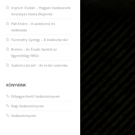
Vojnich Oszkár – Hogyan Vadásszunk
Veszélyes Vadra (Reprint)
Páll Endre – A vaddisznó és
vadászata
Füzesséry György – A Vadásztacskó
Brehm – Az Északi Sarktól az
Egyenlítőig (1892)
Szabolcs József – Az erdei szalonka
KÖNYVEINK
Előjegyezhető Vadászkönyvek
Régi Vadászkönyvek
Vadászkönyvek