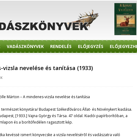
K
VADÁSZKÖNYVEK
RENDELÉS
ELŐJEGYZÉS
ELŐJEGYEZH
vizsla nevelése és tanítása (1933)
EK
ölle Márton – A mindenes-vizsla nevelése és tanítása
A természet könyvtára/ Budapest Székesfőváros Állat- és Növénykert kiadása.
udapest, [1933.] Vajna György és Társa. 47 oldal. Kiadói papírborítóban, a
ímlapon és a borítófedélen ragasztott kép.
itka kevéssé ismert könyvecske a vizsla nevelésérõl és vadászatra való