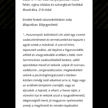
fehér, egész oldalas és szövegközti fotókkal
illusztrálva. 218 oldal.
Eredeti festett vászonkötésben szép
állapotban. Előjegyezhető
“…Huszonnyolc különböző cím alatt egy csomó
vadásztörténetet és természetleírást kapunk s
egyik szebb a másiknál. A szerző híres,
tapasztalt vadász, aki bejárta a fogarasvidéki,
alföldi és visegrádvidéki erdőket s több, mint
harmincéves vadászéletéből kedves, üdítő
epizódokat mesél el nekünk. Látjuk őt szarvas-,
vaddisznó-, zergevadászaton, megkedvelteti
velünk a pisztránghorgászatot s közben-
közben mindig talál alkalmat arra is, hogy vagy
az erdőnek templomi csendjét, vagy az
éjszakát, a hajnalt, a vihart, a havas tájat, a
vízesést írja le nekünk azzal a nyugodtmenetű,
idegességtől ment, jó magyaros nyelvezettel,
amely a megfontolt és minden kapkodást