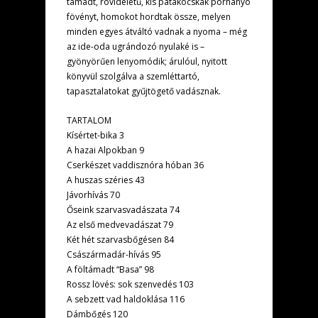
támadt, rövidéletű, kis patakocskák porhanyó
fövényt, homokot hordtak össze, melyen
minden egyes átváltó vadnak a nyoma – még
az ide-oda ugrándozó nyulaké is –
gyönyörűen lenyomódik; árulóul, nyitott
könyvül szolgálva a szemléttartó,
tapasztalatokat gyűjtögető vadásznak.
TARTALOM
Kísértet-bika 3
A hazai Alpokban 9
Cserkészet vaddisznóra hóban 36
A huszas széries 43
Jávorhívás 70
Őseink szarvasvadászata 74
Az első medvevadászat 79
Két hét szarvasbőgésen 84
Császármadár-hívás 95
A föltámadt “Basa” 98
Rossz lövés: sok szenvedés 103
A sebzett vad haldoklása 116
Dámbőgés 120