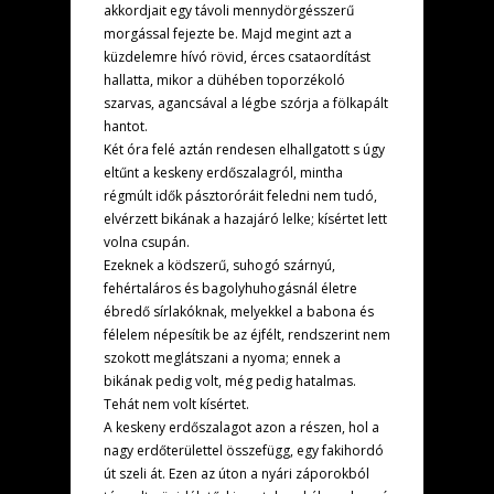
akkordjait egy távoli mennydörgésszerű
morgással fejezte be. Majd megint azt a
küzdelemre hívó rövid, érces csataordítást
hallatta, mikor a dühében toporzékoló
szarvas, agancsával a légbe szórja a fölkapált
hantot.
Két óra felé aztán rendesen elhallgatott s úgy
eltűnt a keskeny erdőszalagról, mintha
régmúlt idők pásztoróráit feledni nem tudó,
elvérzett bikának a hazajáró lelke; kísértet lett
volna csupán.
Ezeknek a ködszerű, suhogó szárnyú,
fehértaláros és bagolyhuhogásnál életre
ébredő sírlakóknak, melyekkel a babona és
félelem népesítik be az éjfélt, rendszerint nem
szokott meglátszani a nyoma; ennek a
bikának pedig volt, még pedig hatalmas.
Tehát nem volt kísértet.
A keskeny erdőszalagot azon a részen, hol a
nagy erdőterülettel összefügg, egy fakihordó
út szeli át. Ezen az úton a nyári záporokból