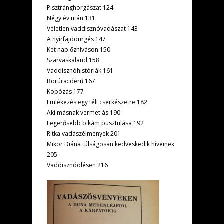
Pisztránghorgászat 124
Négy év után 131
Véletlen vaddisznóvadászat 143
A nyírfajddürgés 147
Két nap őzhíváson 150
Szarvaskaland 158
Vaddisznóhistóriák 161
Borúra: derű 167
Kopózás 177
Emlékezés egy téli cserkészetre 182
Aki másnak vermet ás 190
Legerősebb bikám pusztulása 192
Ritka vadászélmények 201
Mikor Diána túlságosan kedveskedik híveinek
205
Vaddisznóölésen 216