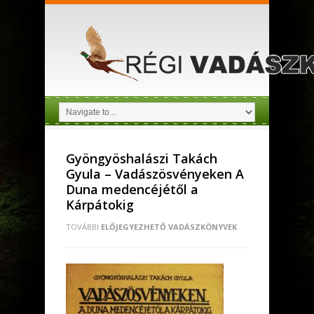
Gyöngyöshalászi Takách
Gyula – Vadászösvényeken A
Duna medencéjétől a
Kárpátokig
TOVÁBBI
ELŐJEGYEZHETŐ VADÁSZKÖNYVEK