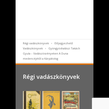
Régi vadászkönyvek
Előjegyezhető
Vadászkönyvek
Gyöngyöshalászi Takách
Gyula – Vadászösvényeken A Duna
medencéjétől a Kárpátokig
Régi vadászkönyvek