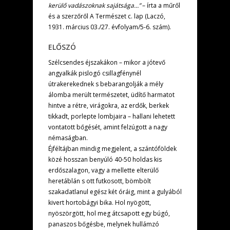
kerülő vadászoknak sajátsága…”
– írta a műről
és a szerzőről A Természet c. lap (Laczó,
1931. március 03./27. évfolyam/5-6. szám).
ELŐSZÓ
Szélcsendes éjszakákon – mikor a jótevő
angyalkák pislogó csillagfénynél
útrakerekednek s bebarangolják a mély
álomba merült természetet, üdítő harmatot
hintve a rétre, virágokra, az erdők, berkek
tikkadt, porlepte lombjaira – hallani lehetett
vontatott bőgését, amint felzúgott a nagy
némaságban.
Éjféltájban mindig megjelent, a szántóföldek
közé hosszan benyúló 40-50 holdas kis
erdőszalagon, vagy a mellette elterülő
heretáblán s ott futkosott, bömbölt
szakadatlanul egész két óráig, mint a gulyából
kivert hortobágyi bika. Hol nyögött,
nyöszörgött, hol meg átcsapott egy búgó,
panaszos bőgésbe, melynek hullámzó