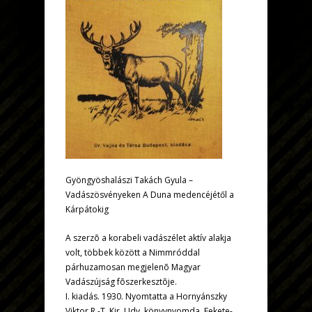
Gyöngyöshalászi Takách Gyula –
Vadászösvényeken A Duna medencéjétől a
Kárpátokig
A szerzõ a korabeli vadászélet aktív alakja
volt, többek között a Nimmróddal
párhuzamosan megjelenõ Magyar
Vadászújság fõszerkesztõje.
I. kiadás. 1930. Nyomtatta a Hornyánszky
Viktor R.-T. Kir. Udv. könyvnyomda. Fekete-