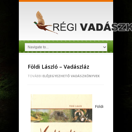
Földi László – Vadászláz
TOVÁBBI
ELŐJEGYEZHETŐ VADÁSZKÖNYVEK
Földi