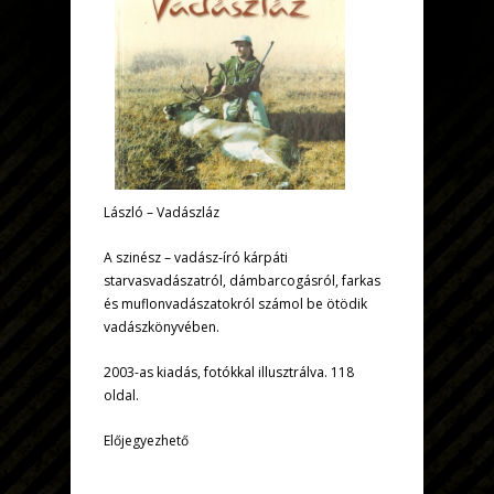
László – Vadászláz
A szinész – vadász-író kárpáti
starvasvadászatról, dámbarcogásról, farkas
és muflonvadászatokról számol be ötödik
vadászkönyvében.
2003-as kiadás, fotókkal illusztrálva. 118
oldal.
Előjegyezhető