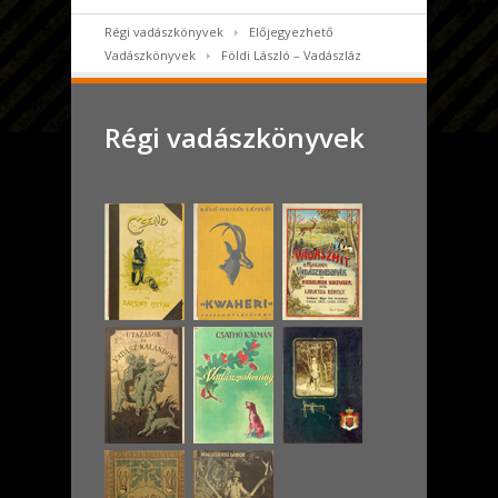
Régi vadászkönyvek
Előjegyezhető
Vadászkönyvek
Földi László – Vadászláz
Régi vadászkönyvek