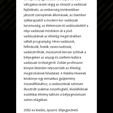
válogatva vezeti végig az olvasót a vadászat
fejlődésén, az emberiség történetében
játszott szerepének állomásaik, az ősember
sziklarajzaitól a modern kor vadászati
turizmusáig, az élelemszerző vadászatoktól a
népi vadászati módokon át a jövő
vadászatának az élővilág megőrzésében
vállalt programjáig. Híres vadászok,
felfedezők, festők ,neves tudósok,
vadásztrófeák, múzeumok kincsei szólnak a
bélyegeken az anyagi és szellemi kultúra
vadászati örökségéről. Zoltán professzor
könyve kitűnően népszerűsíti az élővilág
megőrzésének feladatait. A filatélia híveinek
kézikönyv egy tematikus gyűjtemény
összeállításához, a vadászoknak színesen
illusztrált szakmai összefoglaló, kívülállóknak
esztétikai élmény tallózni a bélyegművészet
színes világában.
2002-es kiadás, újszerū. Előjegyezhető