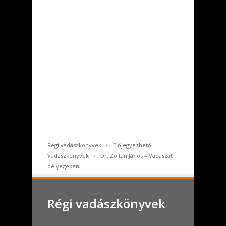
Régi vadászkönyvek
Előjegyezhető
Vadászkönyvek
Dr. Zoltán János – Vadászat
bélyegeken
Régi vadászkönyvek