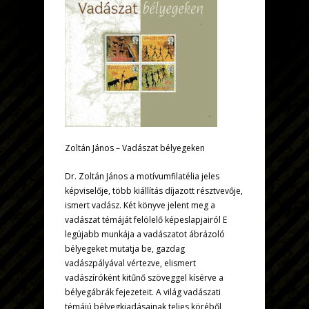
Zoltán János – Vadászat bélyegeken
Dr. Zoltán János a motívumfilatélia jeles
képviselője, több kiállítás díjazott résztvevője,
ismert vadász. Két könyve jelent meg a
vadászat témáját felölelő képeslapjairól E
legújabb munkája a vadászatot ábrázoló
bélyegeket mutatja be, gazdag
vadászpályával vértezve, elismert
vadászíróként kitűnő szöveggel kísérve a
bélyegábrák fejezeteit. A világ vadászati
témájú bélyegkiadásainak teljes köréből