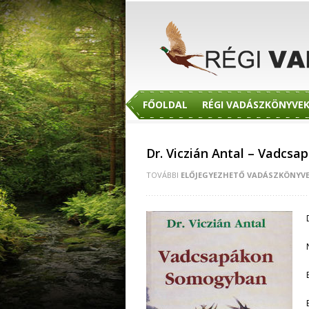
FŐOLDAL
RÉGI VADÁSZKÖNYVE
Dr. Viczián Antal – Vadcs
TOVÁBBI
ELŐJEGYEZHETŐ VADÁSZKÖNYV