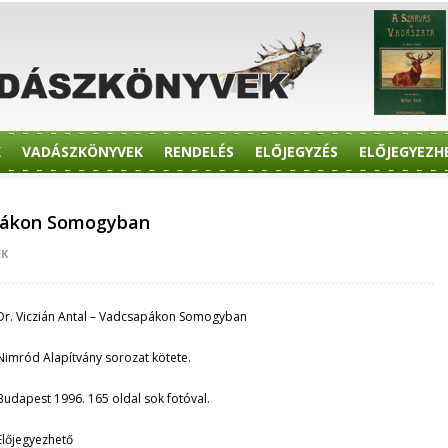
K
VADÁSZKÖNYVEK
RENDELÉS
ELŐJEGYZÉS
ELŐJEGYEZH
apákon Somogyban
EK
Dr. Viczián Antal – Vadcsapákon Somogyban
Nimród Alapítvány sorozat kötete.
Budapest 1996. 165 oldal sok fotóval.
Előjegyezhető