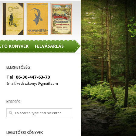
ETŐ KÖNYVEK
FELVÁSÁRLÁS
ELÉRHETŐSÉG
Tel: 06-30-447-63-70
Email: vadaszkonyv@gmail.com
KERESÉS
LEGUTÓBBI KÖNYVEK