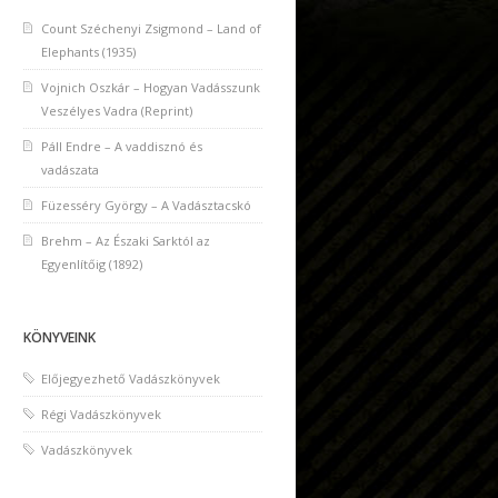
Count Széchenyi Zsigmond – Land of
Elephants (1935)
Vojnich Oszkár – Hogyan Vadásszunk
Veszélyes Vadra (Reprint)
Páll Endre – A vaddisznó és
vadászata
Füzesséry György – A Vadásztacskó
Brehm – Az Északi Sarktól az
Egyenlítőig (1892)
KÖNYVEINK
Előjegyezhető Vadászkönyvek
Régi Vadászkönyvek
Vadászkönyvek