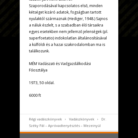
Szaporodásával kapcsolatos első, minden
kétséget kizáró adatok, fogságban tartott
nyulaktól származnak (Hediger, 1948.) Sajnos
a náluk észlelt, s a szabadban élő társaikra
egyes esetekben nem jellemző jelenségek (pl.
superfoetatio) indokolatlan általánosításával
a külföldi és a hazai szakirodalomban ma is
találkozunk.
MÉM Vadászati és Vadgazdálkodási
Főosztálya
1973, 50 oldal.
6000 ft
Régi vadászkönyvek
Vadászkönyvek
Dr.
Széky Pál – Apróvadtenyésztés – Mezeinyúl