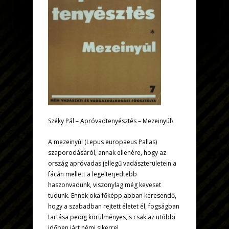
Széky Pál – Apróvadtenyésztés – Mezeinyúl\
A mezeinyúl (Lepus europaeus Pallas)
szaporodásáról, annak ellenére, hogy az
ország apróvadas jellegű vadászterületein a
fácán mellett a legelterjedtebb
haszonvadunk, viszonylag még keveset
tudunk. Ennek oka főképp abban keresendő,
hogy a szabadban rejtett életet él, fogságban
tartása pedig körülményes, s csak az utóbbi
időben járt némi sikerrel.