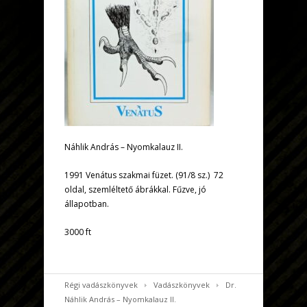
Náhlik András – Nyomkalauz II.
1991 Venátus szakmai füzet. (91/8 sz.) 72
oldal, szemléltető ábrákkal. Fűzve, jó
állapotban.
3000 ft
Régi vadászkönyvek
Vadászkönyvek
Dr.
Náhlik András – Nyomkalauz II.