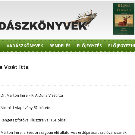
K
VADÁSZKÖNYVEK
RENDELÉS
ELŐJEGYZÉS
ELŐJEGYEZH
 Vizét Itta
Dr. Márton Imre – Ki A Duna Vizét Itta
Nimród Alapítvány 67. kötete.
Rengeteg fotóval illusztrálva. 161 oldal.
Márton Imre, a Svédországban élő állatorvos erdőjárásait szülővárosának,