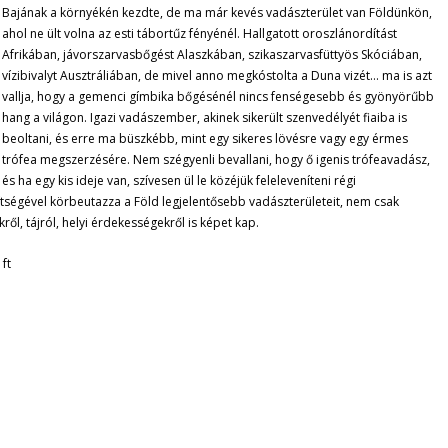
Bajának a környékén kezdte, de ma már kevés vadászterület van Földünkön,
ahol ne ült volna az esti tábortűz fényénél. Hallgatott oroszlánordítást
Afrikában, jávorszarvasbőgést Alaszkában, szikaszarvasfüttyös Skóciában,
vízibivalyt Ausztráliában, de mivel anno megkóstolta a Duna vizét… ma is azt
vallja, hogy a gemenci gímbika bőgésénél nincs fenségesebb és gyönyörűbb
hang a világon. Igazi vadászember, akinek sikerült szenvedélyét fiaiba is
beoltani, és erre ma büszkébb, mint egy sikeres lövésre vagy egy érmes
trófea megszerzésére. Nem szégyenli bevallani, hogy ő igenis trófeavadász,
és ha egy kis ideje van, szívesen ül le közéjük feleleveníteni régi
gítségével körbeutazza a Föld legjelentősebb vadászterületeit, nem csak
, tájról, helyi érdekességekről is képet kap.
ft