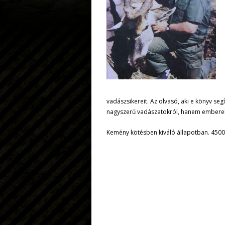
vadászsikereit. Az olvasó, aki e könyv se
nagyszerű vadászatokról, hanem emberekről
Kemény kötésben kiváló állapotban. 4500 