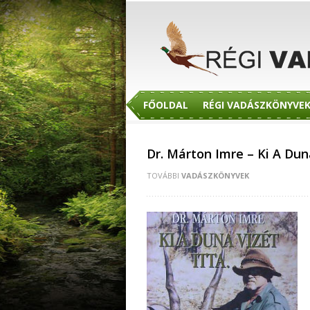
FŐOLDAL
RÉGI VADÁSZKÖNYVE
Dr. Márton Imre – Ki A Duna
TOVÁBBI
VADÁSZKÖNYVEK