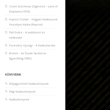
Count Széchenyi Zsigmond – Land of
Elephants (1935)
Vojnich Oszkár – Hogyan Vadásszunk
Veszélyes Vadra (Reprint)
Páll Endre – A vaddisznó és
vadászata
Füzesséry György – A Vadásztacskó
Brehm – Az Északi Sarktól az
Egyenlítőig (1892)
KÖNYVEINK
Előjegyezhető Vadászkönyvek
Régi Vadászkönyvek
Vadászkönyvek