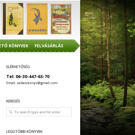
ETŐ KÖNYVEK
FELVÁSÁRLÁS
ELÉRHETŐSÉG
Tel: 06-30-447-63-70
Email: vadaszkonyv@gmail.com
KERESÉS
LEGUTÓBBI KÖNYVEK