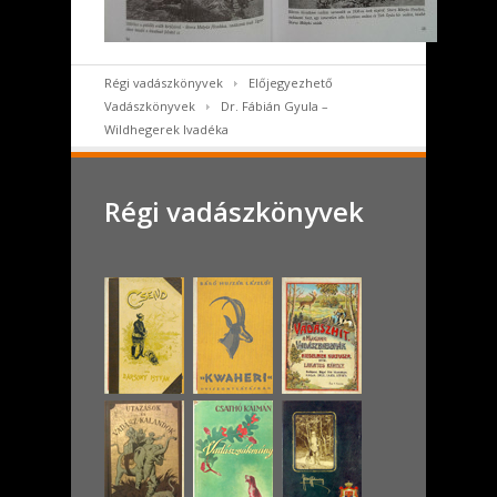
Régi vadászkönyvek
Előjegyezhető
Vadászkönyvek
Dr. Fábián Gyula –
Wildhegerek Ivadéka
Régi vadászkönyvek