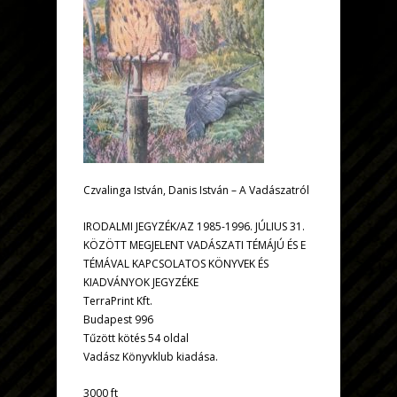
Czvalinga István, Danis István – A Vadászatról
IRODALMI JEGYZÉK/AZ 1985-1996. JÚLIUS 31.
KÖZÖTT MEGJELENT VADÁSZATI TÉMÁJÚ ÉS E
TÉMÁVAL KAPCSOLATOS KÖNYVEK ÉS
KIADVÁNYOK JEGYZÉKE
TerraPrint Kft.
Budapest 996
Tűzött kötés 54 oldal
Vadász Könyvklub kiadása.
3000 ft