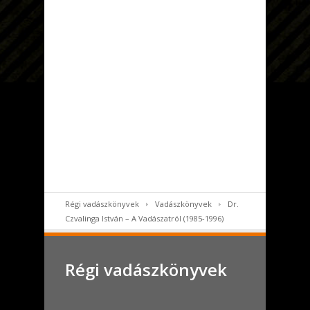
Régi vadászkönyvek
Vadászkönyvek
Dr.
Czvalinga István – A Vadászatról (1985-1996)
Régi vadászkönyvek