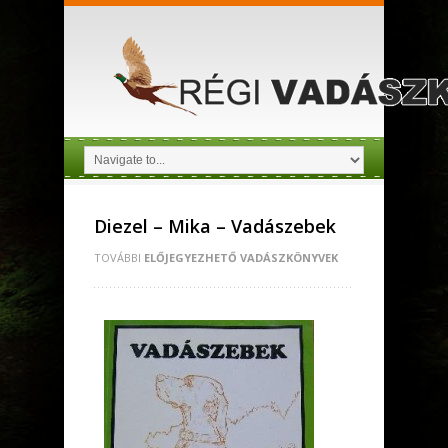
Diezel – Mika – Vadászebek
TOVÁBBI
ELŐJEGYEZHETŐ VADÁSZKÖNYVEK