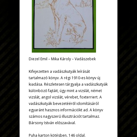
Diezel Emil – Mika Károly – Vadászebek
Kifejezetten a vadászkutyák leírását
tartalmazó könyv. A régi 1910-es könyv új
kiadása. Részletesen tárgyalja a vadászkutyák
különböző fajtáit, úgy mint a vizslát, német
vizslát, angol vizslát, vérebet, foxterriert. A
vadászkutyák bevezetééről idomításáról
egyaránt hasznos információkt ad. A könyv
számos nagyszerű illusztrációt tartalmaz.
Bársony István előszavával.
Puha karton kötésben, 146 oldal.