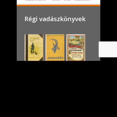
Régi vadászkönyvek