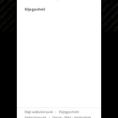
Előjegyezhető
Régi vadászkönyvek
Előjegyezhető
Vadászkönyvek
Diezel – Mika – Vadászebek