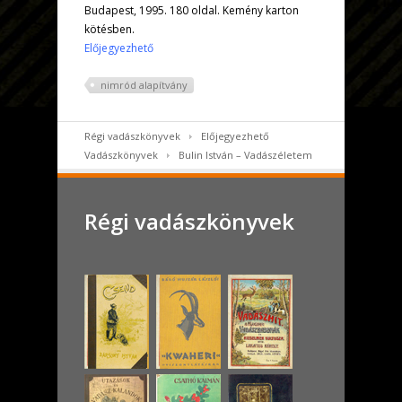
Budapest, 1995. 180 oldal. Kemény karton
kötésben.
Előjegyezhető
nimród alapítvány
Régi vadászkönyvek
Előjegyezhető
Vadászkönyvek
Bulin István – Vadászéletem
Régi vadászkönyvek