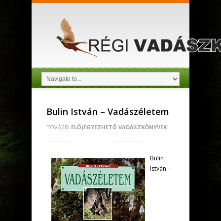
Bulin István – Vadászéletem
TOVÁBBI
ELŐJEGYEZHETŐ VADÁSZKÖNYVEK
Bulin
István –