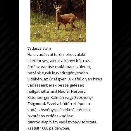
Vadászéletem
Ha a vadászat terén lehet valaki
szerencsés, akkor a könyv írója az…
Erdész-vadász családban született,
hazánk egyik legvadregényesebb
vidékén, az Őrségben. A kisfiú olyan híres
vadászemberek beszélgetéseit
hallgathatta mint Nádler Herbert,
Kittenberger Kálmán vagy Széchenyi
Zsigmond. Ezzel a háttérrel lépett a
vadászösvényre, és élte életét mint
hivatásos erdész-vadász.
Nimród alapítvány vadászkönyv sorozata.
Készült 1000 példányban.