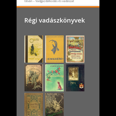
István – Vadgazdálkodás és vadászat
Régi vadászkönyvek