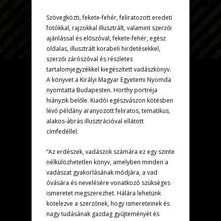
Szövegközti, fekete-fehér, feliratozott eredeti
fotókkal, rajzokkal illusztrált, valamint szerzői
ajánlással és előszóval, fekete-fehér, egész
oldalas, illusztrált korabeli hirdetésekkel,
szerzői zárószóval és részletes
tartalomjegyzékkel kiegészített vadászkönyv.
A könyvet a Királyi Magyar Egyetemi Nyomda
nyomtatta Budapesten. Horthy portréja
hiányzik belőle. Kiadói egészvászon kötésben
lévő példány aranyozott feliratos, tematikus,
alakos-ábrás illusztrációval ellátott
címfedéllel.
“Az erdészek, vadászok számára ez egy szinte
nélkülözhetetlen könyv, amelyben minden a
vadászat gyakorlásának módjára, a vad
óvására és nevelésére vonatkozó szükséges
ismeretet megszerezhet. Hálára lehetünk
kötelezve a szerzőnek, hogy ismereteinek és
nagy tudásának gazdag gyűjteményét és