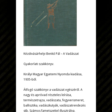
Kézdivásárhelyi Benkő Pál – A Vadászat
Gyakorlati szakkönyv.
Királyi Magyar Egyetemi Nyomda kiadása,
1935-ből.
Átfogó szakkönyv a vadászat egészéről. A
nagy és apróvad részteles leírása,
természetrajza, vadászata, fegyverismeret,
ballisztika, vadászkutyák, vadászatrendezés
stb. Számos fametszettel illusztrálva.