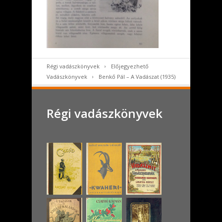
Régi vadászkönyvek
Előjegyezhető
Vadászkönyvek
Benkő Pál – A Vadászat (1935)
Régi vadászkönyvek