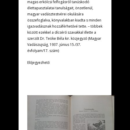
magas erkölcsi felfogásról tanúskodó
élettapasztalatai tanulságait, önzetlenül,
magyar vadásztestvérei okulására
összefoglalva, könyvalakban kiadta s minden
igazvadásznak hozzáférhetővé tette. – többek
között ezekkel a dícsérő szavakkal illette a
szerzőt Dr. Teöke Béla kir. közjegyző (Magyar
Vadászujság, 1937. június 15./37.
évfolyam/17. szám)
Előjegyezhető