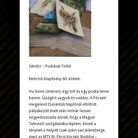
Sándor – Puskával Tollal
Nimród Alapítvány 60. kötete.
Ha lenne címerem, egy toll és egy puska lenne
benne. Újságíró vagyok és vadász. A Pécsett
megjelenő Dunántúli Naplónál eltöltött
pályakezdő évek után immár lassan
negyedszázada annak, hogy a Magyar
Televízió szolgálatába léptem. Ennek a
ténynek e helyütt csak azért van jelentősége,
mert az MTV Rt. Pécsi Körzeti Stúdiója –