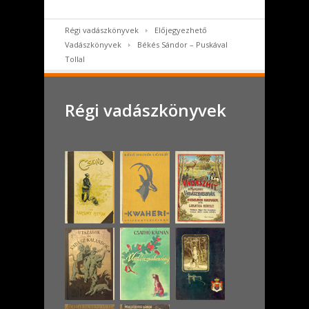
Régi vadászkönyvek
Előjegyezhető
Vadászkönyvek
Békés Sándor – Puskával
Tollal
Régi vadászkönyvek