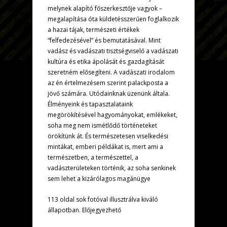
melynek alapító főszerkesztője vagyok –
megalapítása óta küldetésszerűen foglalkozik
a hazai tájak, természeti értékek
“felfedezésével” és bemutatásával. Mint
vadász és vadászati tisztségviselő a vadászati
kultúra és etika ápolását és gazdagítását
szeretném elősegíteni. A vadászati irodalom
az én értelmezésem szerint palackposta a
jövő számára. Utódainknak üzenünk általa.
Élményeink és tapasztalataink
megörökítésével hagyományokat, emlékeket,
soha meg nem ismétlődő történeteket
örökítünk át. És természetesen viselkedési
mintákat, emberi példákat is, mert ami a
természetben, a természettel, a
vadászterületeken történik, az soha senkinek
sem lehet a kizárólagos magánügye
113 oldal sok fotóval illusztrálva kiváló
állapotban. Előjegyezhető