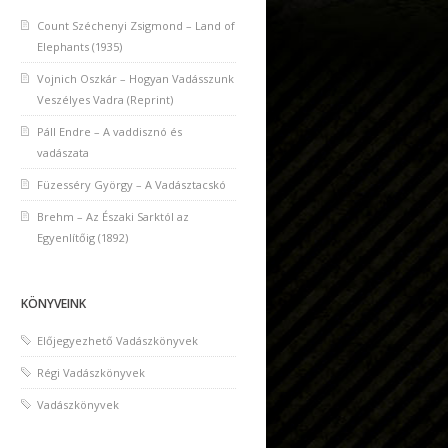
Count Széchenyi Zsigmond – Land of
Elephants (1935)
Vojnich Oszkár – Hogyan Vadásszunk
Veszélyes Vadra (Reprint)
Páll Endre – A vaddisznó és
vadászata
Füzesséry György – A Vadásztacskó
Brehm – Az Északi Sarktól az
Egyenlítőig (1892)
KÖNYVEINK
Előjegyezhető Vadászkönyvek
Régi Vadászkönyvek
Vadászkönyvek