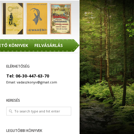
ETŐ KÖNYVEK
FELVÁSÁRLÁS
ELÉRHETŐSÉG
Tel: 06-30-447-63-70
Email: vadaszkonyv@gmail.com
KERESÉS
LEGUTÓBBI KÖNYVEK