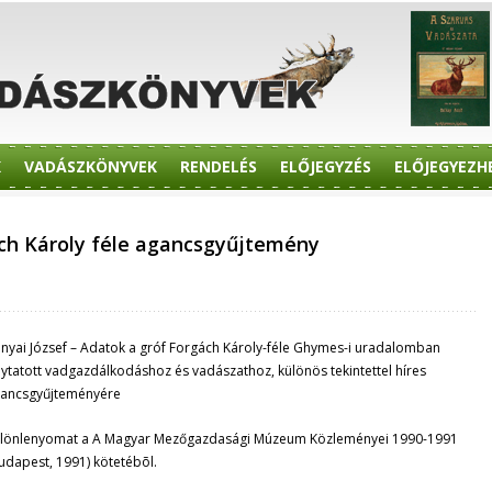
K
VADÁSZKÖNYVEK
RENDELÉS
ELŐJEGYZÉS
ELŐJEGYEZH
ách Károly féle agancsgyűjtemény
nyai József – Adatok a gróf Forgách Károly-féle Ghymes-i uradalomban
lytatott vadgazdálkodáshoz és vadászathoz, különös tekintettel híres
ancsgyűjteményére
lönlenyomat a A Magyar Mezőgazdasági Múzeum Közleményei 1990-1991
udapest, 1991) kötetébõl.