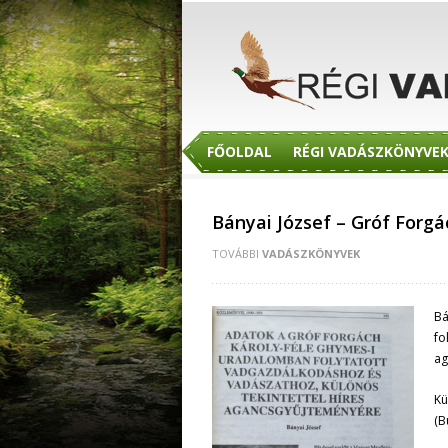
FŐOLDAL
RÉGI VADÁSZKÖNYVE
Bányai József – Gróf Forg
TOVÁBBI
VADÁSZKÖNYVEK
Bá
fo
ag
Kü
(B