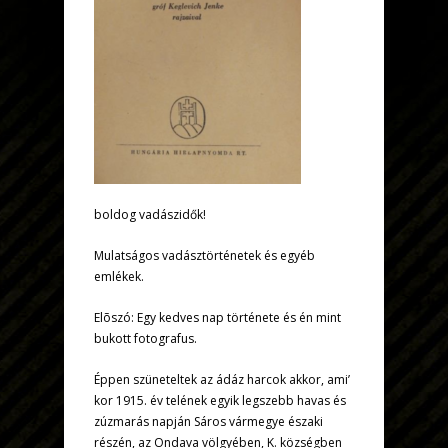
boldog vadászidők!
Mulatságos vadásztörténetek és egyéb
emlékek.
Elõszó: Egy kedves nap története és én mint
bukott fotografus.
Éppen szüneteltek az ádáz harcok akkor, ami’
kor 1915. év telének egyik legszebb havas és
zúzmarás napján Sáros vármegye északi
részén, az Ondava völgyében, K. községben