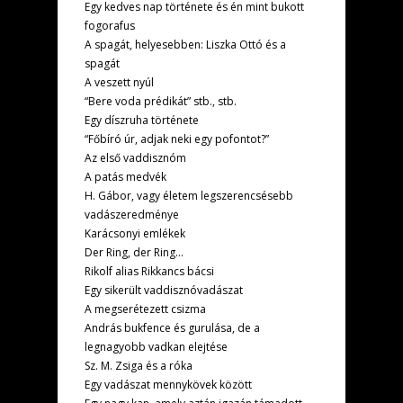
Egy kedves nap története és én mint bukott
fogorafus
A spagát, helyesebben: Liszka Ottó és a
spagát
A veszett nyúl
“Bere voda prédikát” stb., stb.
Egy díszruha története
“Főbíró úr, adjak neki egy pofontot?”
Az első vaddisznóm
A patás medvék
H. Gábor, vagy életem legszerencsésebb
vadászeredménye
Karácsonyi emlékek
Der Ring, der Ring…
Rikolf alias Rikkancs bácsi
Egy sikerült vaddisznóvadászat
A megserétezett csizma
András bukfence és gurulása, de a
legnagyobb vadkan elejtése
Sz. M. Zsiga és a róka
Egy vadászat mennykövek között