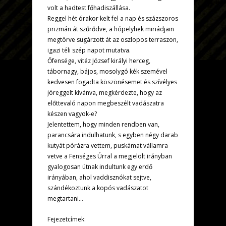
volt a hadtest főhadiszállása.
Reggel hét órakor kelt fel a nap és százszoros
prizmán át szűrődve, a hópelyhek miriádjain
megtörve sugárzott át az oszlopos terraszon,
igazi téli szép napot mutatva.
Őfensége, vitéz József királyi herceg,
tábornagy, bájos, mosolygó kék szemével
kedvesen fogadta köszönésemet és szívélyes
jóreggelt kívánva, megkérdezte, hogy az
előttevaló napon megbeszélt vadászatra
készen vagyok-e?
Jelentettem, hogy minden rendben van,
parancsára indulhatunk, s egyben négy darab
kutyát pórázra vettem, puskámat vállamra
vetve a Fenséges Úrral a megjelölt irányban
gyalogosan útnak indultunk egy erdő
irányában, ahol vaddisznókat sejtve,
szándékoztunk a kopós vadászatot
megtartani…
Fejezetcímek: