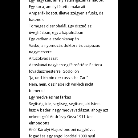
Egy nagy kan, amely aztán igazán támadott
Egy koca, amely féltette malacait
A viperák között, illetve szégyen a futás, de
hasznos
Tömeges disznóhalál. Egy disznó az
üvegházban, egy a kápolnában
Egy vadkan a szalonkanapén
Vaskó, a nyomozás doktora és csápázás
nagymestere
A túzokvadászat
A toskánai nagyherceg félreértése Pettera
fővadászmesterrel Gödöllőn
“Ja, und ich bin der russische Zar.”
Nein, nein, das habe ich wirklich nicht
bemerkt!
Egy medve és hat farkas
Segítség, ide, segítség, segítsen, aki Istent
hisz.A betléri nagy medvevadászat, ahogy azt
nekem gróf Andrássy Géza 1911-ben
elmondotta
Gróf Károlyi Alajos londoni nagykövet
fogadása egy angol lorddal 1000 nyúl