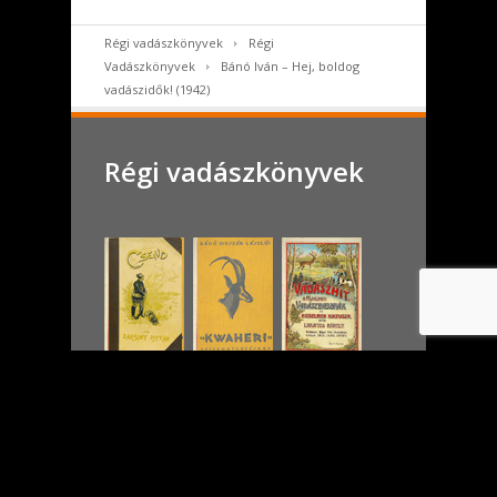
Régi vadászkönyvek
Régi
Vadászkönyvek
Bánó Iván – Hej, boldog
vadászidők! (1942)
Régi vadászkönyvek