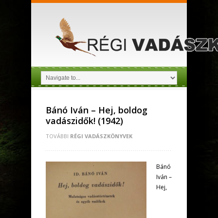
Bánó Iván – Hej, boldog
vadászidők! (1942)
TOVÁBBI
RÉGI VADÁSZKÖNYVEK
Bánó
Iván –
Hej,