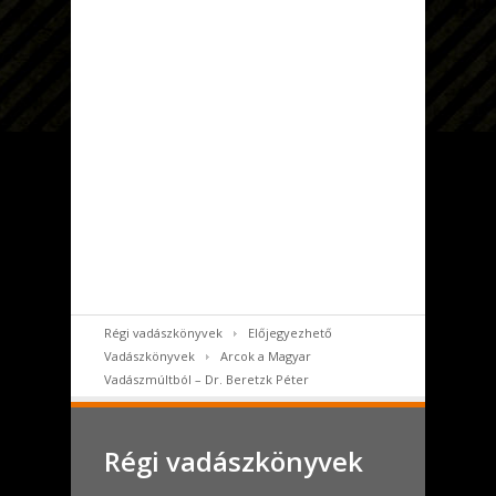
Régi vadászkönyvek
Előjegyezhető
Vadászkönyvek
Arcok a Magyar
Vadászmúltból – Dr. Beretzk Péter
Régi vadászkönyvek