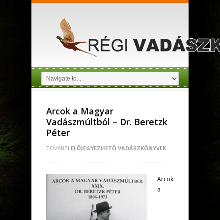
Arcok a Magyar
Vadászmúltból – Dr. Beretzk
Péter
TOVÁBBI
ELŐJEGYEZHETŐ VADÁSZKÖNYVEK
Arcok
a