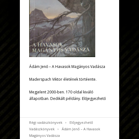
Ádám Jenő – A Havasok Magányos Vadásza
Maderspach Viktor életének törtéente.
Megjelent 2000-ben. 170 oldal kiváló
állapotban. Dedikált példány. Előjegyezhető
Régi vadászkönyvek
Előjegyezhető
Vadászkönyvek
Ádám Jenő – A Havasok
Magányos Vadásza