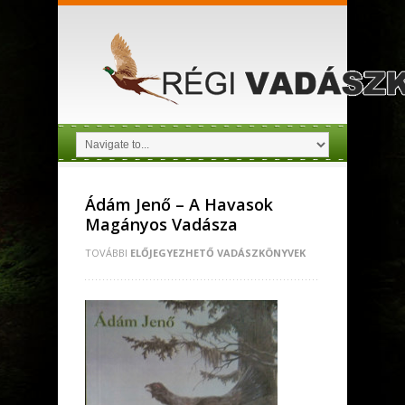
Ádám Jenő – A Havasok
Magányos Vadásza
TOVÁBBI
ELŐJEGYEZHETŐ VADÁSZKÖNYVEK